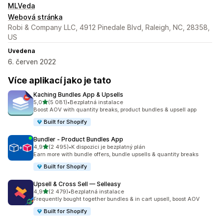
MLVeda
Webová stránka
Robi & Company LLC, 4912 Pinedale Blvd, Raleigh, NC, 28358,
US
Uvedena
6. červen 2022
Více aplikací jako je tato
Kaching Bundles App & Upsells
z 5 hvězd
5,0
(5 081)
•
Bezplatná instalace
Celkový počet recenzí: 5081
Boost AOV with quantity breaks, product bundles & upsell app
Built for Shopify
Bundler ‑ Product Bundles App
z 5 hvězd
4,9
(2 495)
•
K dispozici je bezplatný plán
Celkový počet recenzí: 2495
Earn more with bundle offers, bundle upsells & quantity breaks
Built for Shopify
Upsell & Cross Sell — Selleasy
z 5 hvězd
4,9
(2 479)
•
Bezplatná instalace
Celkový počet recenzí: 2479
Frequently bought together bundles & in cart upsell, boost AOV
Built for Shopify