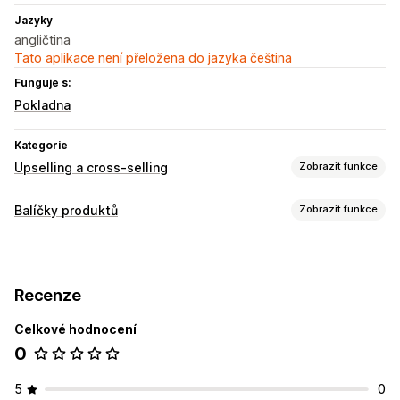
Jazyky
angličtina
Tato aplikace není přeložena do jazyka čeština
Funguje s:
Pokladna
Kategorie
Upselling a cross-selling
Zobrazit funkce
Přizpůsobení
Balíčky produktů
Zobrazit funkce
Upselling na pokladně
Doplňky jedním kliknutím
Typy balíčků
Nabídky a doporučení
Související produkty
Doporučené produkty
Často nakupované společně
Recenze
Ceny, které můžete nastavit
Analytika
Celkové hodnocení
Slevy
Paušální slevy
Míry prokliku
Konverzní poměry
Výkonnost doporučení
0
5
0