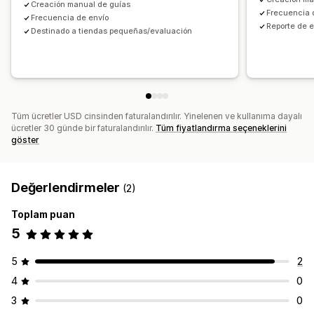
Creación manual de guías
Frecuencia 
Frecuencia de envío
Reporte de 
Destinado a tiendas pequeñas/evaluación
Tüm ücretler USD cinsinden faturalandırılır. Yinelenen ve kullanıma dayalı
ücretler 30 günde bir faturalandırılır.
Tüm fiyatlandırma seçeneklerini
göster
Değerlendirmeler
(2)
Toplam puan
5
5
2
4
0
3
0