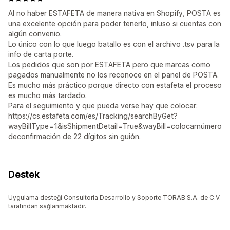
Al no haber ESTAFETA de manera nativa en Shopify, POSTA es
una excelente opción para poder tenerlo, inluso si cuentas con
algún convenio.
Lo único con lo que luego batallo es con el archivo .tsv para la
info de carta porte.
Los pedidos que son por ESTAFETA pero que marcas como
pagados manualmente no los reconoce en el panel de POSTA.
Es mucho más práctico porque directo con estafeta el proceso
es mucho más tardado.
Para el seguimiento y que pueda verse hay que colocar:
https://cs.estafeta.com/es/Tracking/searchByGet?
wayBillType=1&isShipmentDetail=True&wayBill=colocarnúmero
deconfirmación de 22 dígitos sin guión.
Destek
Uygulama desteği Consultoría Desarrollo y Soporte TORAB S.A. de C.V.
tarafından sağlanmaktadır.