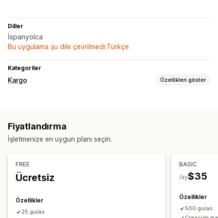
Diller
İspanyolca
Bu uygulama şu dile çevrilmedi:Türkçe
Kategoriler
Kargo
Özellikleri göster
Etiketler ve ambalaj
Etiket oluşturma
Fiyatlandırma
Kargoları yönetme
İşletmenize en uygun planı seçin.
Sipariş senkronizasyonu
E-posta bildirimleri
Sipariş güncellemeleri
FREE
BASIC
$35
Ücretsiz
/ay
Özellikler
Özellikler
500 guías.
25 guías.
Creación ma