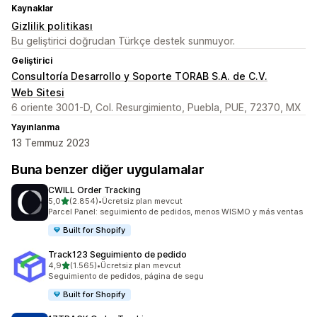
Kaynaklar
Gizlilik politikası
Bu geliştirici doğrudan Türkçe destek sunmuyor.
Geliştirici
Consultoría Desarrollo y Soporte TORAB S.A. de C.V.
Web Sitesi
6 oriente 3001-D, Col. Resurgimiento, Puebla, PUE, 72370, MX
Yayınlanma
13 Temmuz 2023
Buna benzer diğer uygulamalar
CWILL Order Tracking
5 yıldız üzerinden
5,0
(2.854)
•
Ücretsiz plan mevcut
toplam 2854 değerlendirme
Parcel Panel: seguimiento de pedidos, menos WISMO y más ventas
Built for Shopify
Track123 Seguimiento de pedido
5 yıldız üzerinden
4,9
(1.565)
•
Ücretsiz plan mevcut
toplam 1565 değerlendirme
Seguimiento de pedidos, página de segu
Built for Shopify