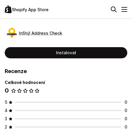
Shopify App Store
InStijl Address Check
Instalovat
Recenze
Celkové hodnocení
0
5
0
4
0
3
0
2
0