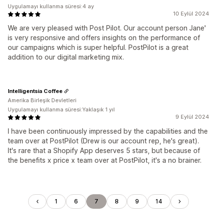
Uygulamayı kullanma süresi:4 ay
10 Eylül 2024
We are very pleased with Post Pilot. Our account person Jane'
is very responsive and offers insights on the performance of
our campaigns which is super helpful. PostPilot is a great
addition to our digital marketing mix.
Intelligentsia Coffee
Amerika Birleşik Devletleri
Uygulamayı kullanma süresi:Yaklaşık 1 yıl
9 Eylül 2024
I have been continuously impressed by the capabilities and the
team over at PostPilot (Drew is our account rep, he's great).
It's rare that a Shopify App deserves 5 stars, but because of
the benefits x price x team over at PostPilot, it's a no brainer.
1
6
7
8
9
14