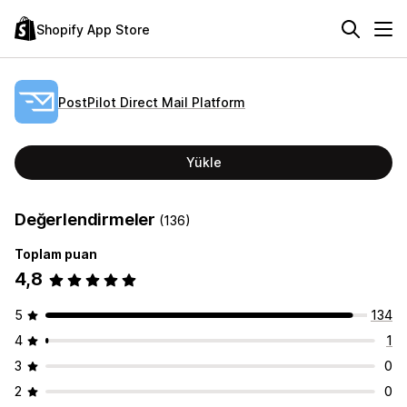
Shopify App Store
PostPilot Direct Mail Platform
Yükle
Değerlendirmeler
(136)
Toplam puan
4,8
5
134
4
1
3
0
2
0