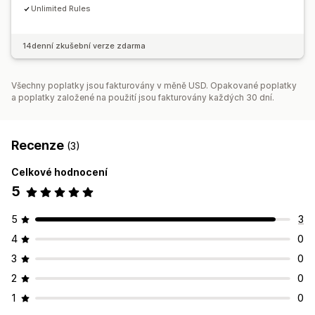
Unlimited Rules
14denní zkušební verze zdarma
Všechny poplatky jsou fakturovány v měně USD. Opakované poplatky
a poplatky založené na použití jsou fakturovány každých 30 dní.
Recenze
(3)
Celkové hodnocení
5
5
3
4
0
3
0
2
0
1
0