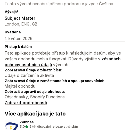
Tento vývojář nenabízí přímou podporu v jazyce Čeština.
Vývojář
Subject Matter
London, ENG, GB
Uvedena
1. květen 2026
Přístup k datům
Tato aplikace potřebuje přístup k následujícím datům, aby ve
vašem obchodu mohla fungovat. Důvody zjistíte v
zásadách
ochrany osobních údajů
vývojáře.
Zobrazovat údaje o zákaznících:
Údaje o zařízení a aktivitě
Zobrazovat údaje o zaměstnancích a spolupracovnících:
Majitel obchodu
Zobrazit a upravit údaje obchodu:
Objednávky, Shopify Functions
Zobrazit podrobnosti
Více aplikací jako je tato
Zambeel
z 5 hvězd
5,0
(3)
•
K dispozici je bezplatný plán
Celkový počet recenzí: 3