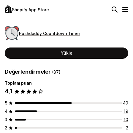
Shopify App Store
Pushdaddy Countdown Timer
Yükle
Değerlendirmeler
(87)
Toplam puan
4,1
5
49
4
19
3
10
2
2