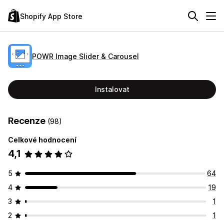
Shopify App Store
POWR Image Slider & Carousel
Instalovat
Recenze
(98)
Celkové hodnocení
4,1
5
64
4
19
3
1
2
1