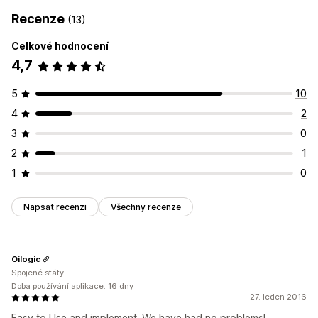
Recenze
(13)
Celkové hodnocení
4,7
5
10
4
2
3
0
2
1
1
0
Napsat recenzi
Všechny recenze
Oilogic
Spojené státy
Doba používání aplikace: 16 dny
27. leden 2016
Easy to Use and implement. We have had no problems!