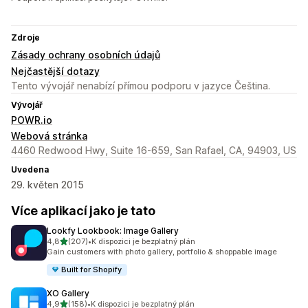
Zdroje
Zásady ochrany osobních údajů
Nejčastější dotazy
Tento vývojář nenabízí přímou podporu v jazyce Čeština.
Vývojář
POWR.io
Webová stránka
4460 Redwood Hwy, Suite 16-659, San Rafael, CA, 94903, US
Uvedena
29. květen 2015
Více aplikací jako je tato
Lookfy Lookbook: Image Gallery
z 5 hvězd
4,8
(207)
•
K dispozici je bezplatný plán
Celkový počet recenzí: 207
Gain customers with photo gallery, portfolio & shoppable image
Built for Shopify
XO Gallery
z 5 hvězd
4,9
(158)
•
K dispozici je bezplatný plán