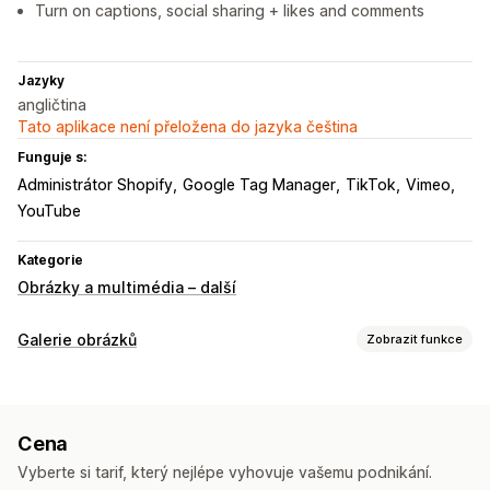
Turn on captions, social sharing + likes and comments
Jazyky
angličtina
Tato aplikace není přeložena do jazyka čeština
Funguje s:
Administrátor Shopify
Google Tag Manager
TikTok
Vimeo
YouTube
Kategorie
Obrázky a multimédia – další
Galerie obrázků
Zobrazit funkce
Typy galerií
Karusel
Koláž
Lookbook
Lightbox
Mřížka
Seznam
Cena
Video
UGC
Vyberte si tarif, který nejlépe vyhovuje vašemu podnikání.
Přizpůsobení