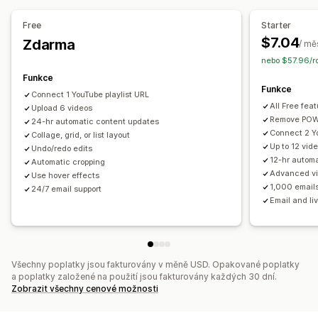
Vlastní styly
Vlastní CSS
Změna velikosti obrázků
Titulky
Free
Starter
SEO
Efekty při najetí myší
$7.04
Zdarma
/ mě
Responzivní design pro mobilní zařízení
nebo $57.96/ro
Sdílení na sociálních sítích
Funkce
Funkce
Connect 1 YouTube playlist URL
All Free fea
Upload 6 videos
Remove POW
24-hr automatic content updates
Connect 2 Yo
Collage, grid, or list layout
Up to 12 vid
Undo/redo edits
12-hr autom
Automatic cropping
Advanced vi
Use hover effects
1,000 email
24/7 email support
Email and li
Všechny poplatky jsou fakturovány v měně USD. Opakované poplatky
a poplatky založené na použití jsou fakturovány každých 30 dní.
Zobrazit všechny cenové možnosti