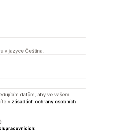
u v jazyce Čeština.
sledujícím datům, aby ve vašem
íte v
zásadách ochrany osobních
ě
olupracovnících: