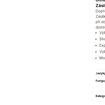
Zási
Dopř
Zásil
při o
doml
Výb
Sho
Exp
Vý
Mož
Jazyk
Funguj
Katego