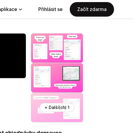
aplikace
Přihlásit se
Začít zdarma
+ Další(ch) 1
at objednávky dopravce