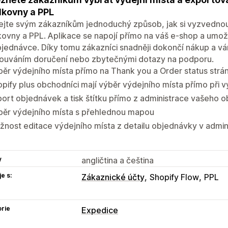
lkovny a PPL
ejte svým zákazníkům jednoduchý způsob, jak si vyzvednou
kovny a PPL. Aplikace se napojí přímo na váš e-shop a umo
bjednávce. Díky tomu zákazníci snadněji dokončí nákup a v
ouváním doručení nebo zbytečnými dotazy na podporu.
ěr výdejního místa přímo na Thank you a Order status strá
pify plus obchodníci mají výběr výdejního místa přímo při 
ort objednávek a tisk štítku přímo z administrace vašeho 
běr výdejního místa s přehlednou mapou
nost editace výdejního místa z detailu objednávky v admini
y
angličtina a čeština
e s:
Zákaznické účty
Shopify Flow
PPL
rie
Expedice