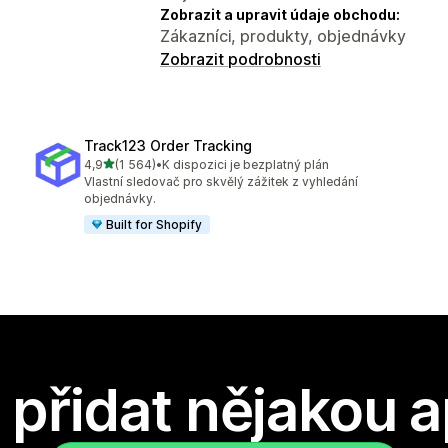
Zobrazit a upravit údaje obchodu:
Zákazníci, produkty, objednávky
Zobrazit podrobnosti
Track123 Order Tracking
z 5 hvězd
4,9
(1 564)
•
K dispozici je bezplatný plán
Celkový počet recenzí: 1564
Vlastní sledovač pro skvělý zážitek z vyhledání
objednávky.
Built for Shopify
přidat nějakou a