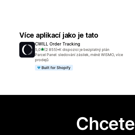
Více aplikací jako je tato
CWILL Order Tracking
z 5 hvězd
5,0
(2 855)
•
K dispozici je bezplatný plán
Celkový počet recenzí: 2855
Parcel Panel: sledování zásilek, méně WISMO, více
prodejů
Built for Shopify
Chcete 