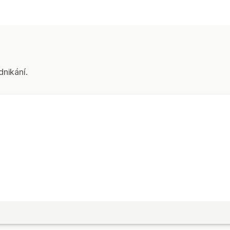
Štítky a balení
Vytváření štítků
Hromadný tisk
Výbě
Řízení zásilek
Sledování v reálném čase
Aktualizac
dnikání.