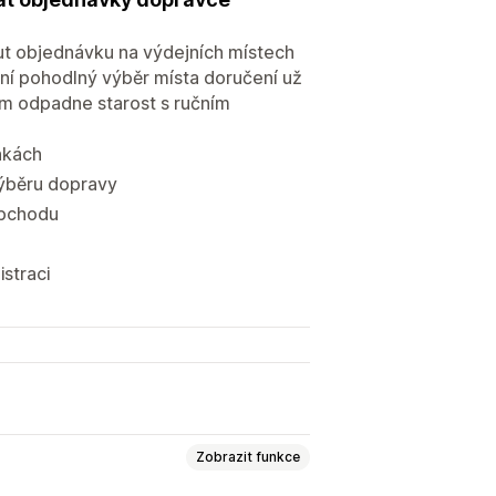
t objednávku na výdejních místech
žní pohodlný výběr místa doručení už
ám odpadne starost s ručním
nkách
výběru dopravy
obchodu
straci
Zobrazit funkce