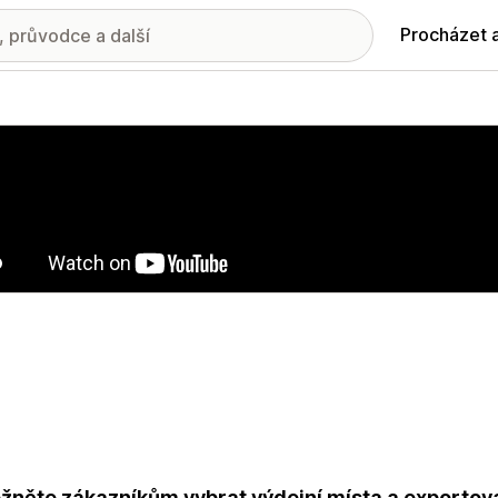
Procházet 
ie propagovaných obrázků
něte zákazníkům vybrat výdejní místa a exportov