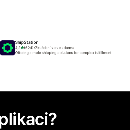
ShipStation
z 5 hvězd
4,3
(624)
•
Zkušební verze zdarma
Celkový počet recenzí: 624
Offering simple shipping solutions for complex fulfillment
plikaci?