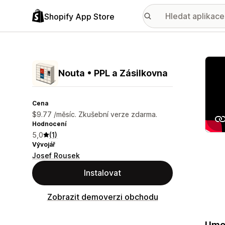
Shopify App Store
Galer
Nouta • PPL a Zásilkovna
Cena
$9.77 /měsíc. Zkušební verze zdarma.
Hodnocení
5,0
(1)
Vývojář
Josef Rousek
Instalovat
Zobrazit demoverzi obchodu
Umož