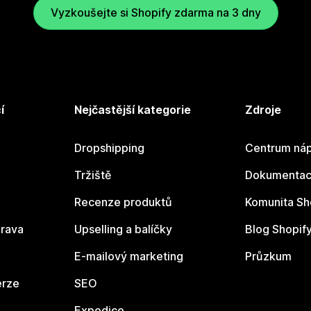
Vyzkoušejte si Shopify zdarma na 3 dny
í
Nejčastější kategorie
Zdroje
Dropshipping
Centrum náp
Tržiště
Dokumentace
Recenze produktů
Komunita Sh
rava
Upselling a balíčky
Blog Shopif
E-mailový marketing
Průzkum
erze
SEO
Expedice