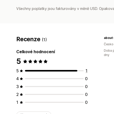
Všechny poplatky jsou fakturovány v měně USD. Opakovan
Recenze
about 
(1)
Česko
Doba p
Celkové hodnocení
dny
5
5
1
4
0
3
0
2
0
1
0