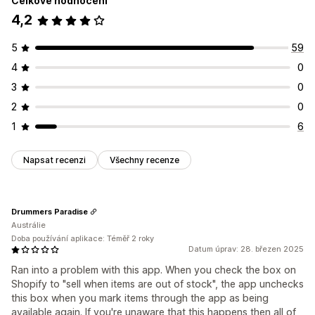
Celkové hodnocení
4,2
5
59
4
0
3
0
2
0
1
6
Napsat recenzi
Všechny recenze
Drummers Paradise
Austrálie
Doba používání aplikace: Téměř 2 roky
Datum úprav: 28. březen 2025
Ran into a problem with this app. When you check the box on
Shopify to "sell when items are out of stock", the app unchecks
this box when you mark items through the app as being
available again. If you're unaware that this happens then all of