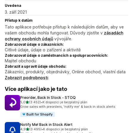
Uvedena
3. září 2021
Přístup k datům
Tato aplikace potřebuje přístup k následujícím datům, aby ve
vašem obchodu mohla fungovat. Důvody zjistíte v
zásadách
ochrany osobních údajů
vývojáře.
Zobrazovat údaje o zákaznících:
Citlivé údaje, údaje o zařízení a aktivitě
Zobrazovat údaje o zaměstnancích a spolupracovnících:
Majitel obchodu
Zobrazit a upravit údaje obchodu:
Zákazníci, produkty, objednávky, Online obchod, vlastní data
Zobrazit podrobnosti
Více aplikací jako je tato
Preorder, Back In Stock ‑ STOQ
z 5 hvězd
5,0
(3 452)
•
K dispozici je bezplatný plán
Celkový počet recenzí: 3452
Grow sales with preorders, 'notify me' & back in stock alerts
Built for Shopify
Notify Me! Back in Stock Alert
z 5 hvězd
4,9
(3 495)
•
K dispozici je bezplatný plán
Celkový počet recenzí: 3495