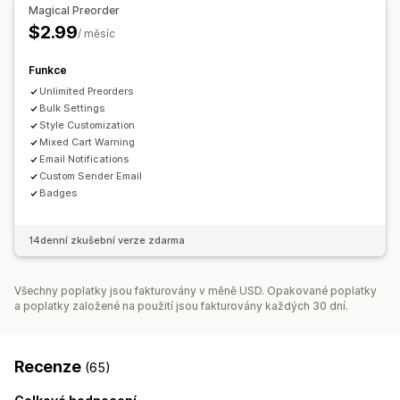
E-mailová oznámení
Datum dostupnosti
Varianty
Magical Preorder
$2.99
Analytika a vykazování
/ měsíc
Možnosti platby
Sledování skladových zásob
Odložené platby
Ruční platba
Funkce
Unlimited Preorders
Bulk Settings
Style Customization
Mixed Cart Warning
Email Notifications
Custom Sender Email
Badges
14denní zkušební verze zdarma
Všechny poplatky jsou fakturovány v měně USD. Opakované poplatky
a poplatky založené na použití jsou fakturovány každých 30 dní.
Recenze
(65)