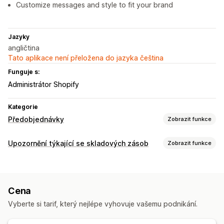
Customize messages and style to fit your brand
Jazyky
angličtina
Tato aplikace není přeložena do jazyka čeština
Funguje s:
Administrátor Shopify
Kategorie
Předobjednávky
Zobrazit funkce
Typ objednávky
Upozornění týkající se skladových zásob
Zobrazit funkce
Již brzy
Návrhy objednávek
Na zakázku
Limitované edice
Notifikace
Předprodej
Automatická upozornění
Ruční upozornění
Přizpůsobení
Cena
Předobjednávky
E-mail
Vlastní upozornění
Tlačítka
Odznaky
Bannery
Nástroje pro odpočet času
Vyberte si tarif, který nejlépe vyhovuje vašemu podnikání.
Přizpůsobení
Vlastní prosazování značky
Vlastní text
Šablony notifikací