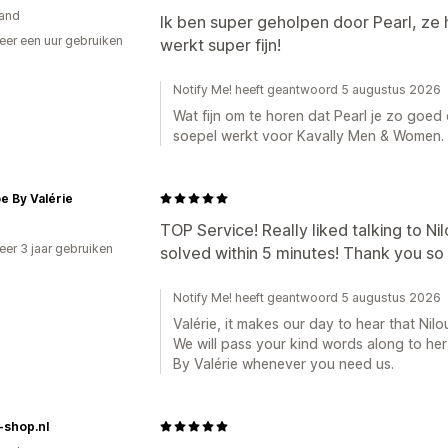
and
Ik ben super geholpen door Pearl, ze 
er een uur gebruiken
werkt super fijn!
p
Notify Me! heeft geantwoord 5 augustus 2026
Wat fijn om te horen dat Pearl je zo goed 
soepel werkt voor Kavally Men & Women.
 By Valérie
TOP Service! Really liked talking to N
er 3 jaar gebruiken
solved within 5 minutes! Thank you so
p
Notify Me! heeft geantwoord 5 augustus 2026
Valérie, it makes our day to hear that Nil
We will pass your kind words along to he
By Valérie whenever you need us.
-shop.nl