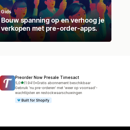
Gids
Bouw spanning op en verhoog je
verkopen met pre-order-apps.
Preorder Now Presale Timesact
van 5 sterren
5,0
(1.941)
•
Gratis abonnement beschikbaar
1941 recensies in totaal
Gebruik 'nu pre-orderen' met 'weer op voorraad'-
wachtlijsten en restockwaarschuwingen
Built for Shopify