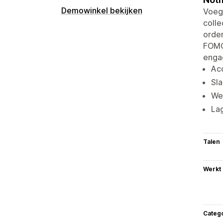
Demowinkel bekijken
Voeg 
colle
order
FOMO 
engag
Ac
Sla
We
Lag
Talen
Werkt
Categ