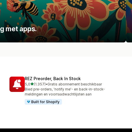
ng met apps.
REZ Preorder, Back In Stock
van 5 sterren
5,0
(1.357)
•
Gratis abonnement beschikbaar
1357 recensies in totaal
Bied pre-orders, 'notify me'- en back-in-stock-
meldingen en voorraadwachtlijsten aan
Built for Shopify