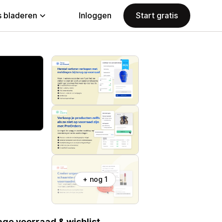
 bladeren
Inloggen
Start gratis
+ nog 1
lage voorraad & wishlist