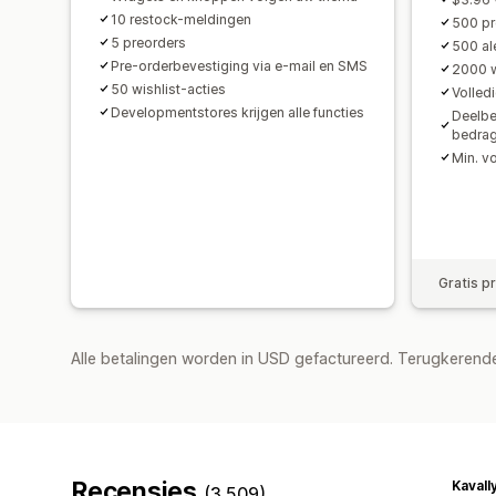
10 restock-meldingen
500 pr
5 preorders
500 al
Pre-orderbevestiging via e-mail en SMS
2000 w
50 wishlist-acties
Volled
Developmentstores krijgen alle functies
Deelbe
bedra
Min. v
Gratis p
Alle betalingen worden in USD gefactureerd. Terugkeren
Recensies
Kaval
(3.509)