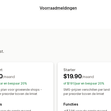
Bestellingstype
Voorraadmeldingen
Nabestellingen
Niet op voorraad
Pro
Meldingen
Aanpassing
Automatische meldingen
Handmatige
Knoppen
Badges
Aangepaste tekst
Lage voorraad
Weer op voorraad
Pr
Meerdere talen
Bestellimieten
Datu
Webpushmeldingen
E-mail
SMS
Nie
Aangepaste meldingen
Betaalopties
st.
Gedeeltelijke betalingen
Gesplitste 
Aanpassing
Kortingen
Gemengde winkelwagen
Meldingsinstellingen
Meldingstempla
Voorraadteller
rt
Starter
0
$19.90
/maand
/maand
Analytics en rapportage
aar en bespaar 20%
of $191/jaar en bespaar 20%
Vraag van klanten
Voorraadrapporte
f plan voor groeiende shops -
SMS-prijzen verschillen per land
Verkoopvoorspelling
Voorraadtracki
r preorder boven de limiet
per preorder boven de limiet
es
Functies
voor de eerste maand
$7.96 voor de eerste maand