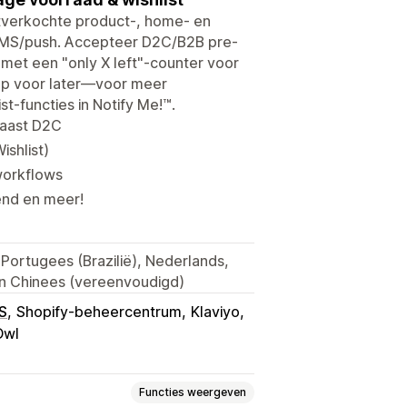
itverkochte product-, home- en
l/SMS/push. Accepteer D2C/B2B pre-
 met een "only X left"-counter voor
op voor later—voor meer
t-functies in Notify Me!™.
naast D2C
ishlist)
workflows
end en meer!
, Portugees (Brazilië), Nederlands,
en Chinees (vereenvoudigd)
S
Shopify-beheercentrum
Klaviyo
Owl
Functies weergeven