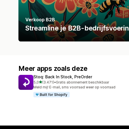
Verkoop B2B
Streamline je B2B-bedrijfsvoeri
Meer apps zoals deze
Stoq: Back In Stock, PreOrder
van 5 sterren
5,0
(3.471)
•
Gratis abonnement beschikbaar
3471 recensies in totaal
Meld mij! E-mail, sms voorraad weer op voorraad
Built for Shopify