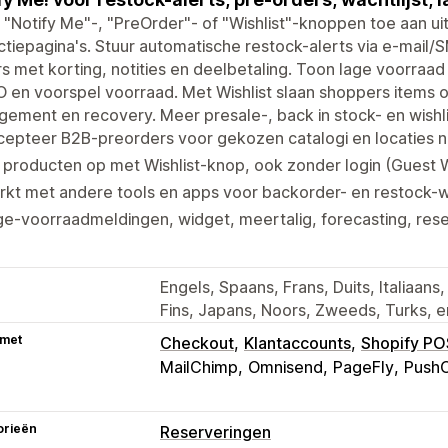
"Notify Me"-, "PreOrder"- of "Wishlist"-knoppen toe aan u
ctiepagina's. Stuur automatische restock-alerts via e-mai
s met korting, notities en deelbetaling. Toon lage voorraad
en voorspel voorraad. Met Wishlist slaan shoppers items 
ement en recovery. Meer presale-, back in stock- en wishlis
cepteer B2B-preorders voor gekozen catalogi en locaties 
 producten op met Wishlist-knop, ook zonder login (Guest W
rkt met andere tools en apps voor backorder- en restock-
e-voorraadmeldingen, widget, meertalig, forecasting, res
Engels, Spaans, Frans, Duits, Italiaans
Fins, Japans, Noors, Zweeds, Turks, 
 met
Checkout
Klantaccounts
Shopify PO
MailChimp
Omnisend
PageFly
Push
orieën
Reserveringen