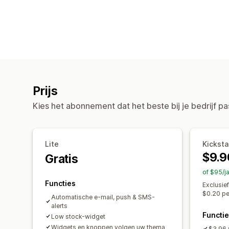
Prijs
Kies het abonnement dat het beste bij je bedrijf pa
Lite
Kicksta
$9.9
Gratis
of $95/j
Functies
Exclusie
$0.20 pe
Automatische e-mail, push & SMS-
alerts
Functi
Low stock-widget
Widgets en knoppen volgen uw thema
$3.96 