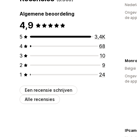
Nederl
Ongeve
Algemene beoordeling
de ap
4,9
5
3,4K
4
68
3
10
Monroe
2
9
België
1
24
Ongeve
de ap
Een recensie schrijven
Alle recensies
IPcam