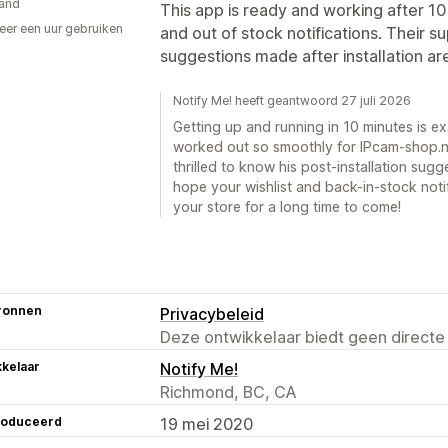
and
This app is ready and working after 10 
er een uur gebruiken
and out of stock notifications. Their s
p
suggestions made after installation a
Notify Me! heeft geantwoord 27 juli 2026
Getting up and running in 10 minutes is ex
worked out so smoothly for IPcam-shop.nl 
thrilled to know his post-installation su
hope your wishlist and back-in-stock notif
your store for a long time to come!
ronnen
Privacybeleid
Deze ontwikkelaar biedt geen directe
kelaar
Notify Me!
Richmond, BC, CA
roduceerd
19 mei 2020