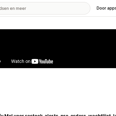
Door apps
ij met uitgelichte afbeeldingen
fy Me! voor restock-alerts, pre-orders, wachtlijst, 