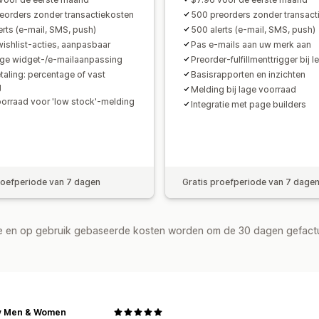
eorders zonder transactiekosten
500 preorders zonder transact
erts (e-mail, SMS, push)
500 alerts (e-mail, SMS, push)
ishlist-acties, aanpasbaar
Pas e-mails aan uw merk aan
ige widget-/e-mailaanpassing
Preorder-fulfillmenttrigger bij l
taling: percentage of vast
Basisrapporten en inzichten
g
Melding bij lage voorraad
oorraad voor 'low stock'-melding
Integratie met page builders
roefperiode van 7 dagen
Gratis proefperiode van 7 dage
de en op gebruik gebaseerde kosten worden om de 30 dagen gefact
ly Men & Women