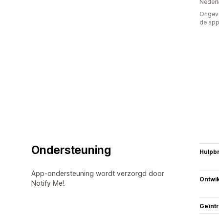
Nederl
Ongeve
de ap
Ondersteuning
Hulpb
App-ondersteuning wordt verzorgd door
Ontwik
Notify Me!.
Geïnt