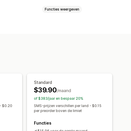
Functies weergeven
ductlanceringen
Voorverkoop
 meldingen
In batch verzenden
E-mailmeldingen
Sms-meldingen
e-orders
Meerdere talen
m van beschikbaarheid
Varianten
t op voorraad
betalingen
Betalingsschema's
tes
Meldingsknop
Wachtlijsten
Standard
$39.90
/maand
of $383/jaar en bespaar 20%
n
Prestatierapporten
 - $0.20
SMS-prijzen verschillen per land - $0.15
ng
per preorder boven de limiet
Functies
$15.96 voor de eerste maand