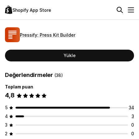
Shopify App Store
Pressify: Press Kit Builder
Yükle
Değerlendirmeler
(38)
Toplam puan
4,8
5
34
4
3
3
0
2
0