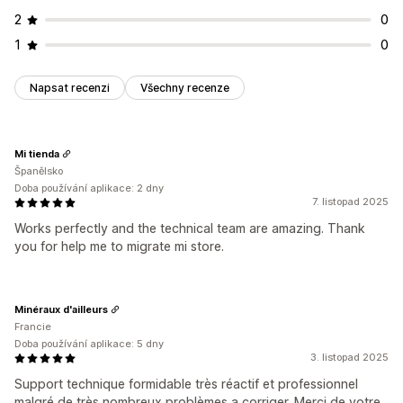
2
0
1
0
Napsat recenzi
Všechny recenze
Mi tienda
Španělsko
Doba používání aplikace: 2 dny
7. listopad 2025
Works perfectly and the technical team are amazing. Thank
you for help me to migrate mi store.
Minéraux d'ailleurs
Francie
Doba používání aplikace: 5 dny
3. listopad 2025
Support technique formidable très réactif et professionnel
malgré de très nombreux problèmes a corriger. Merci de votre