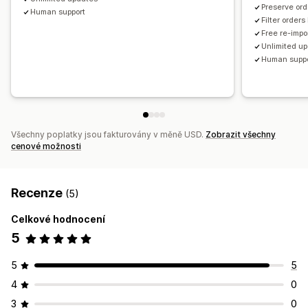
Preserve ord
Human support
Filter order
Free re-impo
Unlimited u
Human supp
Všechny poplatky jsou fakturovány v měně USD.
Zobrazit všechny
cenové možnosti
Recenze
(5)
Celkové hodnocení
5
5
5
4
0
3
0