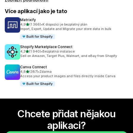
Více aplikací jako je tato
Matrixify
z 5 hvězd
4,9
(1 366)
•
K dispozici je bezplatný plán
Celkový počet recenzí: 1366
Import, Export, Update and Migrate your store data in bulk
Built for Shopify
Shopify Marketplace Connect
z 5 hvězd
4,3
(1 940)
•
Bezplatná instalace
Celkový počet recenzí: 1940
Sell on Amazon, Target Plus, Walmart, and eBay from Shopify
Canva Connect
z 5 hvězd
4,8
(387)
•
Zdarma
Celkový počet recenzí: 387
Access your product images and files directly inside Canva
Built for Shopify
Chcete přidat nějakou
aplikaci?