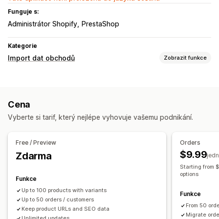
Funguje s:
Administrátor Shopify
PrestaShop
Kategorie
Import dat obchodů
Zobrazit funkce
Synchronizace dat
Synchronizace objednávek
Synchronizace produktů
Cena
Synchronizace v reálném čase
Vyberte si tarif, který nejlépe vyhovuje vašemu podnikání.
Migrace dat
Hromadný import
Kolekce
Zákazníci
Slevy
Free / Preview
Orders
Skladové zásoby
Metapole
Objednávky
Produkty
$9.99
Zdarma
jed
Recenze
Změna platformy
Starting from $
options
Funkce
Up to 100 products with variants
Funkce
Up to 50 orders / customers
From 50 orde
Keep product URLs and SEO data
Migrate ord
Unlimited updates