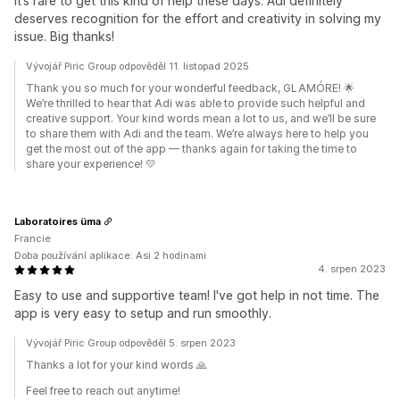
It’s rare to get this kind of help these days. Adi definitely
deserves recognition for the effort and creativity in solving my
issue. Big thanks!
Vývojář Piric Group odpověděl 11. listopad 2025
Thank you so much for your wonderful feedback, GLAMÓRE! 🌟
We’re thrilled to hear that Adi was able to provide such helpful and
creative support. Your kind words mean a lot to us, and we’ll be sure
to share them with Adi and the team. We’re always here to help you
get the most out of the app — thanks again for taking the time to
share your experience! 💛
Laboratoires üma
Francie
Doba používání aplikace: Asi 2 hodinami
4. srpen 2023
Easy to use and supportive team! I've got help in not time. The
app is very easy to setup and run smoothly.
Vývojář Piric Group odpověděl 5. srpen 2023
Thanks a lot for your kind words 🙏
Feel free to reach out anytime!