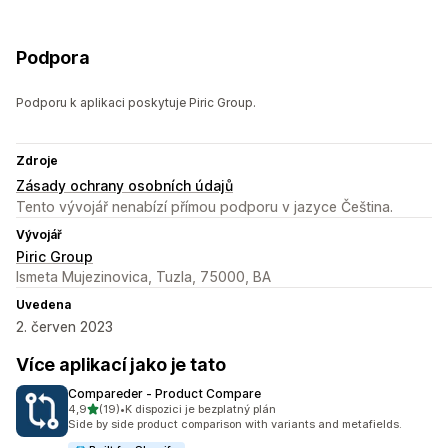
Podpora
Podporu k aplikaci poskytuje Piric Group.
Zdroje
Zásady ochrany osobních údajů
Tento vývojář nenabízí přímou podporu v jazyce Čeština.
Vývojář
Piric Group
Ismeta Mujezinovica, Tuzla, 75000, BA
Uvedena
2. červen 2023
Více aplikací jako je tato
Compareder ‑ Product Compare
z 5 hvězd
4,9
(19)
•
K dispozici je bezplatný plán
Celkový počet recenzí: 19
Side by side product comparison with variants and metafields.