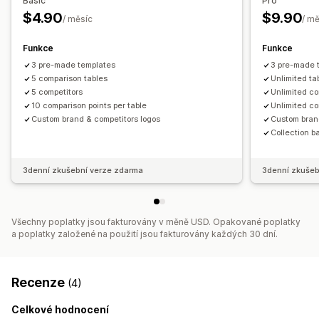
Basic
Pro
Responzivní design pro mobilní zařízení
$4.90
$9.90
/ měsíc
/ m
Funkce
Funkce
3 pre-made templates
3 pre-made 
5 comparison tables
Unlimited ta
5 competitors
Unlimited co
10 comparison points per table
Unlimited co
Custom brand & competitors logos
Custom bran
Collection b
3denní zkušební verze zdarma
3denní zkušeb
Všechny poplatky jsou fakturovány v měně USD. Opakované poplatky
a poplatky založené na použití jsou fakturovány každých 30 dní.
Recenze
(4)
Celkové hodnocení