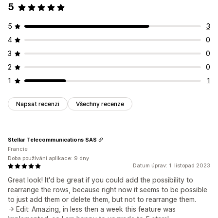
5
5
3
4
0
3
0
2
0
1
1
Napsat recenzi
Všechny recenze
Stellar Telecommunications SAS
Francie
Doba používání aplikace: 9 dny
Datum úprav: 1. listopad 2023
Great look! It'd be great if you could add the possibility to
rearrange the rows, because right now it seems to be possible
to just add them or delete them, but not to rearrange them.
-> Edit: Amazing, in less then a week this feature was