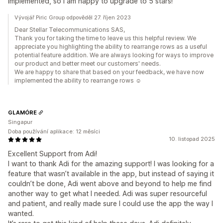
implemented, so I am happy to upgrade to 5 stars!
Vývojář Piric Group odpověděl 27. říjen 2023
Dear Stellar Telecommunications SAS,
Thank you for taking the time to leave us this helpful review. We
appreciate you highlighting the ability to rearrange rows as a useful
potential feature addition. We are always looking for ways to improve
our product and better meet our customers' needs.
We are happy to share that based on your feedback, we have now
implemented the ability to rearrange rows ☺️
GLAMÓRE
Singapur
Doba používání aplikace: 12 měsíci
10. listopad 2025
Excellent Support from Adi!
I want to thank Adi for the amazing support! I was looking for a
feature that wasn’t available in the app, but instead of saying it
couldn’t be done, Adi went above and beyond to help me find
another way to get what I needed. Adi was super resourceful
and patient, and really made sure I could use the app the way I
wanted.