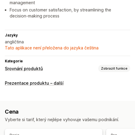
management
Focus on customer satisfaction, by streamlining the
decision-making process
Jazyky
angličtina
Tato aplikace není přeložena do jazyka čeština
Kategorie
Srovnání produktů
Zobrazit funkce
Srovnávací nástroje
Prezentace produktu – další
Srovnávací stránka
Srovnávací tabulka
Více produktů
Varianty
Specifikace
Zvýraznit rozdíly
Možnosti zobrazení
Cena
Rozvržení tabulky
Vlastní CSS
Barva a písmo
Vyberte si tarif, který nejlépe vyhovuje vašemu podnikání.
Vlastní ikony
Vlastní text
Šablony
Stránka produktu
Stránka s kolekcemi