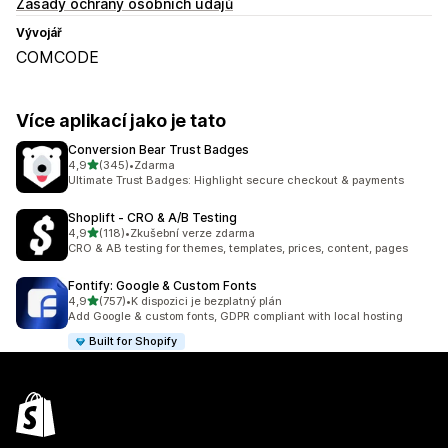
Zásady ochrany osobních údajů
Vývojář
COMCODE
Více aplikací jako je tato
Conversion Bear Trust Badges
z 5 hvězd
4,9
(345)
•
Zdarma
Celkový počet recenzí: 345
Ultimate Trust Badges: Highlight secure checkout & payments
Shoplift ‑ CRO & A/B Testing
z 5 hvězd
4,9
(118)
•
Zkušební verze zdarma
Celkový počet recenzí: 118
CRO & AB testing for themes, templates, prices, content, pages
Fontify: Google & Custom Fonts
z 5 hvězd
4,9
(757)
•
K dispozici je bezplatný plán
Celkový počet recenzí: 757
Add Google & custom fonts, GDPR compliant with local hosting
Built for Shopify