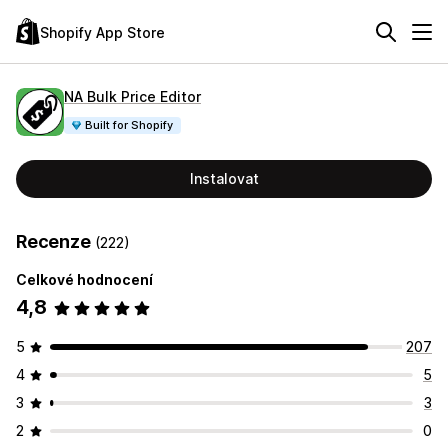
Shopify App Store
NA Bulk Price Editor
Built for Shopify
Instalovat
Recenze
(222)
Celkové hodnocení
4,8
5
207
4
5
3
3
2
0