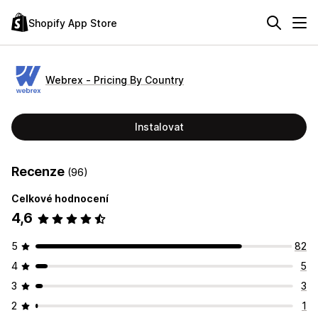
Shopify App Store
Webrex ‑ Pricing By Country
Instalovat
Recenze
(96)
Celkové hodnocení
4,6
5
82
4
5
3
3
2
1