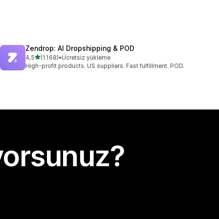
Zendrop: AI Dropshipping & POD
5 yıldız üzerinden
4,5
(1.168)
•
Ücretsiz yükleme
toplam 1168 değerlendirme
High-profit products. US suppliers. Fast fulfillment. POD.
yorsunuz?