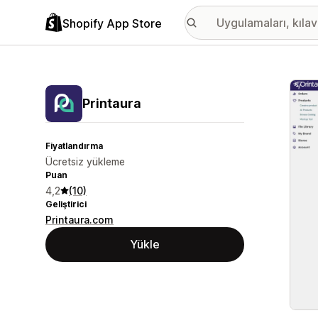
Shopify App Store
Öne ç
Printaura
Fiyatlandırma
Ücretsiz yükleme
Puan
4,2
(10)
Geliştirici
Printaura.com
Yükle