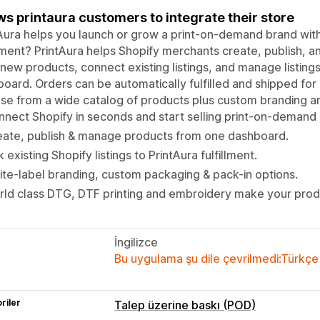
ws printaura customers to integrate their store
Aura helps you launch or grow a print-on-demand brand wit
llment? PrintAura helps Shopify merchants create, publish, an
new products, connect existing listings, and manage listings
oard. Orders can be automatically fulfilled and shipped fo
e from a wide catalog of products plus custom branding an
nect Shopify in seconds and start selling print-on-demand 
eate, publish & manage products from one dashboard.
k existing Shopify listings to PrintAura fulfillment.
te-label branding, custom packaging & pack-in options.
ld class DTG, DTF printing and embroidery make your prod
İngilizce
Bu uygulama şu dile çevrilmedi:Türkçe
riler
Talep üzerine baskı (POD)