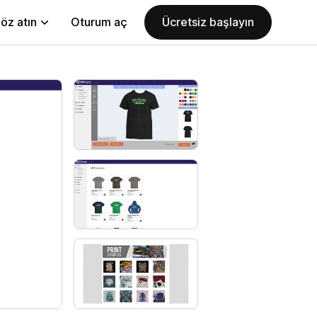
öz atın
Oturum aç
Ücretsiz başlayın