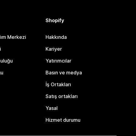
Shopify
dım Merkezi
Hakkında
i
Kariyer
luluğu
Yatırımcılar
gu
Basın ve medya
İş Ortakları
Satış ortakları
Yasal
Hizmet durumu