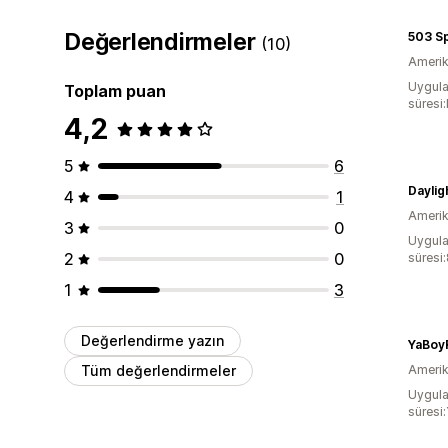
Değerlendirmeler
503 S
(10)
Amerika
Uygula
Toplam puan
süresi
4,2
5
6
Daylig
4
1
Amerika
3
0
Uygula
2
0
süresi
1
3
Değerlendirme yazın
YaBoy
Tüm değerlendirmeler
Amerika
Uygula
süresi: