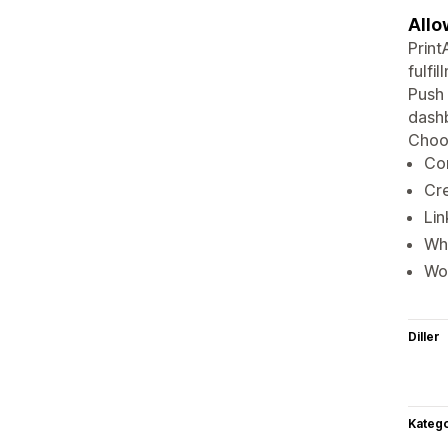
Allo
Print
fulfi
Push 
dashb
Choos
Con
Cr
Lin
Whi
Wor
Diller
Katego