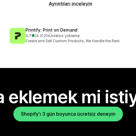
Ayrıntıları inceleyin
Printify: Print on Demand
5 yıldız üzerinden
4,7
(4.312)
•
Ücretsiz yükleme
toplam 4312 değerlendirme
Create and Sell Custom Products, We Handle the Rest.
 eklemek mi isti
Shopify'ı 3 gün boyunca ücretsiz deneyin