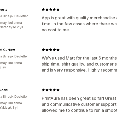
ports
 Birleşik Devletleri
App is great with quality merchandise 
mayı kullanma
time. In the few cases where there was
:Neredeyse 2 yıl
no cost to me.
ht Curfew
 Birleşik Devletleri
We've used Matt for the last 6 month
mayı kullanma
ship time, shirt quality, and customer 
:8 ay
and is very responsive. Highly recom
Roshi
 Birleşik Devletleri
PrintAura has been great so far! Great 
mayı kullanma
and communicative customer support. 
Yaklaşık 1 yıl
allowed me to continue to run a smoot