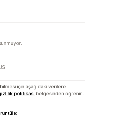
 sunmuyor.
 US
lmesi için aşağıdaki verilere
gizlilik politikası
belgesinden öğrenin.
örüntüle: