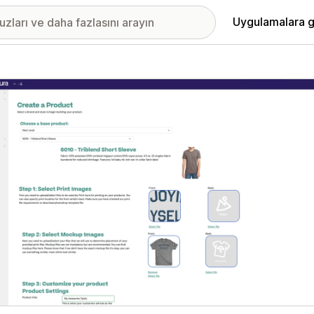
Uygulamalara g
ıkan görsel galerisi