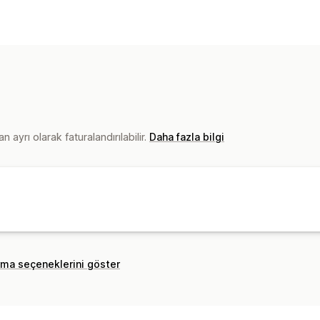
Ürün özelleştirme
Özel ambalaj
Model oluşturucu
Kişi
Ürünler
Giyim
Kargo seçenekleri
 ayrı olarak faturalandırılabilir.
Özel kargo
Daha fazla bilgi
Global gönderim
rma seçeneklerini göster