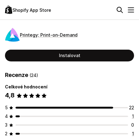
Shopify App Store
Printegy: Print‑on‑Demand
Instalovat
Recenze
(24)
Celkové hodnocení
4,8
5
22
4
1
3
0
2
1