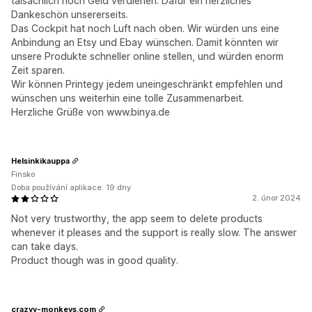
taisächlich noch Geld verdienen. Dafür ein herzliches
Dankeschön unsererseits.
Das Cockpit hat noch Luft nach oben. Wir würden uns eine
Anbindung an Etsy und Ebay wünschen. Damit könnten wir
unsere Produkte schneller online stellen, und würden enorm
Zeit sparen.
Wir können Printegy jedem uneingeschränkt empfehlen und
wünschen uns weiterhin eine tolle Zusammenarbeit.
Herzliche Grüße von www.binya.de
Helsinkikauppa
Finsko
Doba používání aplikace: 19 dny
2. únor 2024
Not very trustworthy, the app seem to delete products
whenever it pleases and the support is really slow. The answer
can take days.
Product though was in good quality.
crazyy-monkeys.com