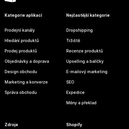
Kategorie aplikací
Nejčastější kategorie
Prodejní kanály
Dropshipping
Hledání produktů
Tržiště
Prodej produktů
Recenze produktů
Objednávky a doprava
Upselling a balíčky
Design obchodu
E-mailový marketing
Marketing a konverze
SEO
Správa obchodu
Expedice
Měny a překlad
Zdroje
Shopify