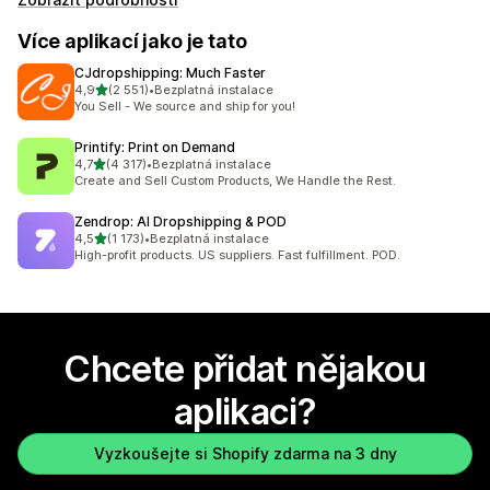
Více aplikací jako je tato
CJdropshipping: Much Faster
z 5 hvězd
4,9
(2 551)
•
Bezplatná instalace
Celkový počet recenzí: 2551
You Sell - We source and ship for you!
Printify: Print on Demand
z 5 hvězd
4,7
(4 317)
•
Bezplatná instalace
Celkový počet recenzí: 4317
Create and Sell Custom Products, We Handle the Rest.
Zendrop: AI Dropshipping & POD
z 5 hvězd
4,5
(1 173)
•
Bezplatná instalace
Celkový počet recenzí: 1173
High-profit products. US suppliers. Fast fulfillment. POD.
Chcete přidat nějakou
aplikaci?
Vyzkoušejte si Shopify zdarma na 3 dny