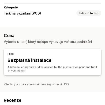
Kategorie
Tisk na vyžádání (POD)
Zobrazit funkce
Přizpůsobení produktů
Generátor maket
Cena
Produkty
Vyberte si tarif, který nejlépe vyhovuje vašemu podnikání.
Domácí dekorace
Nástěnné dekorace
Možnosti dopravy
Free
Bezplatná instalace
Vlastní doprava
Celková cena
Additional charges would be applied for the products we print and fulfill
on your behalf
Všechny poplatky jsou fakturovány v měně USD.
Recenze