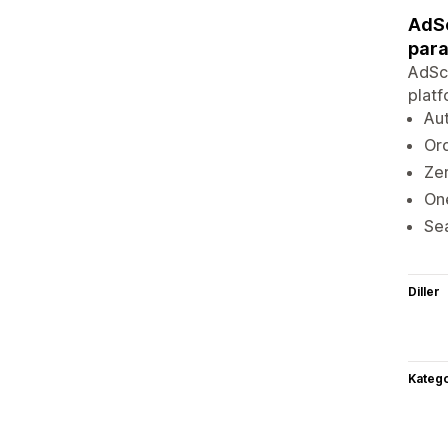
AdSc
para
AdSca
platf
Aut
Ord
Zer
On
Se
Diller
Katego