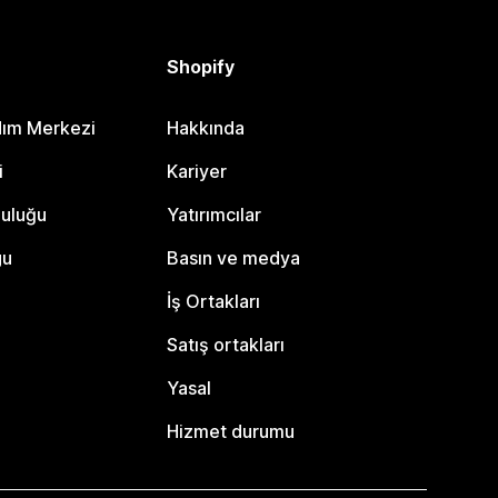
Shopify
dım Merkezi
Hakkında
i
Kariyer
luluğu
Yatırımcılar
gu
Basın ve medya
İş Ortakları
Satış ortakları
Yasal
Hizmet durumu