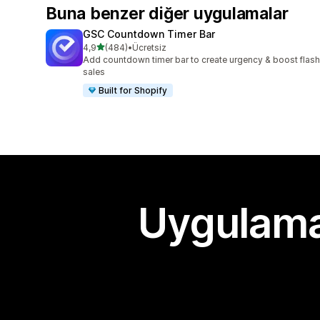
Buna benzer diğer uygulamalar
GSC Countdown Timer Bar
5 yıldız üzerinden
4,9
(484)
•
Ücretsiz
toplam 484 değerlendirme
Add countdown timer bar to create urgency & boost flash
sales
Built for Shopify
Uygulama