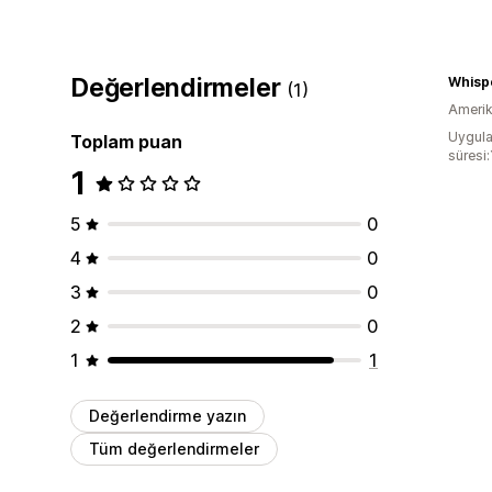
Değerlendirmeler
Whisp
(1)
Amerika
Uygula
Toplam puan
süresi:
1
5
0
4
0
3
0
2
0
1
1
Değerlendirme yazın
Tüm değerlendirmeler