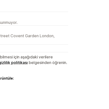
 sunmuyor.
 Street Covent Garden London,
lmesi için aşağıdaki verilere
gizlilik politikası
belgesinden öğrenin.
örüntüle: