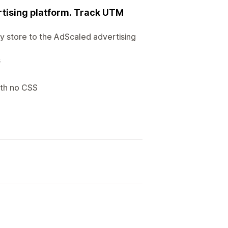
rtising platform. Track UTM
fy store to the AdScaled advertising
s
ith no CSS