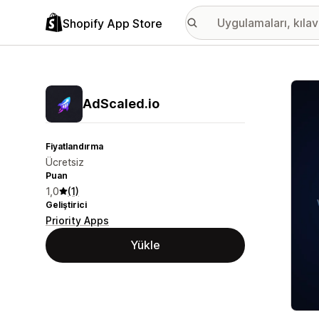
Shopify App Store
Öne ç
AdScaled.io
Fiyatlandırma
Ücretsiz
Puan
1,0
(1)
Geliştirici
Priority Apps
Yükle