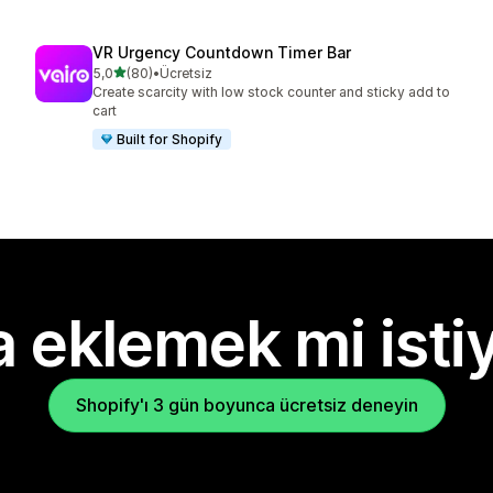
VR Urgency Countdown Timer Bar
5 yıldız üzerinden
5,0
(80)
•
Ücretsiz
toplam 80 değerlendirme
Create scarcity with low stock counter and sticky add to
cart
Built for Shopify
 eklemek mi isti
Shopify'ı 3 gün boyunca ücretsiz deneyin