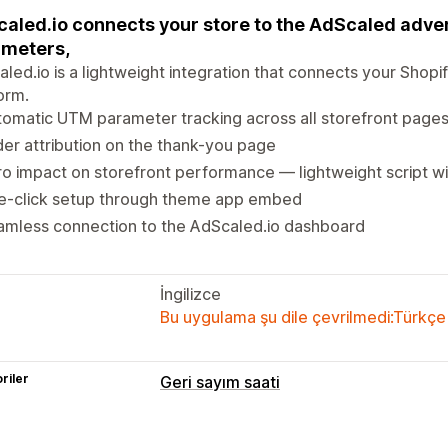
aled.io connects your store to the AdScaled adve
meters,
led.io is a lightweight integration that connects your Shopi
orm.
omatic UTM parameter tracking across all storefront page
er attribution on the thank-you page
o impact on storefront performance — lightweight script w
e-click setup through theme app embed
amless connection to the AdScaled.io dashboard
İngilizce
Bu uygulama şu dile çevrilmedi:Türkçe
riler
Geri sayım saati