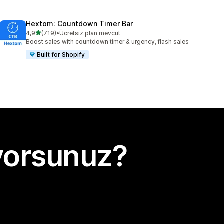
Hextom: Countdown Timer Bar
5 yıldız üzerinden
4,9
(719)
•
Ücretsiz plan mevcut
toplam 719 değerlendirme
Boost sales with countdown timer & urgency, flash sales
Built for Shopify
yorsunuz?