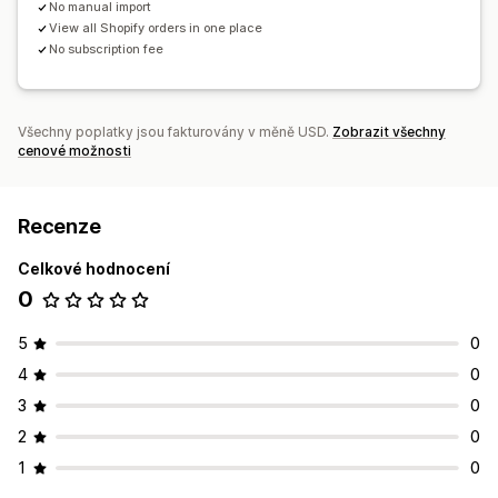
No manual import
View all Shopify orders in one place
No subscription fee
Všechny poplatky jsou fakturovány v měně USD.
Zobrazit všechny
cenové možnosti
Recenze
Celkové hodnocení
0
5
0
4
0
3
0
2
0
1
0