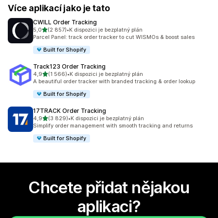
Více aplikací jako je tato
CWILL Order Tracking
z 5 hvězd
5,0
(2 857)
•
K dispozici je bezplatný plán
Celkový počet recenzí: 2857
Parcel Panel: track order tracker to cut WISMOs & boost sales
Built for Shopify
Track123 Order Tracking
z 5 hvězd
4,9
(1 566)
•
K dispozici je bezplatný plán
Celkový počet recenzí: 1566
A beautiful order tracker with branded tracking & order lookup
Built for Shopify
17TRACK Order Tracking
z 5 hvězd
4,9
(3 829)
•
K dispozici je bezplatný plán
Celkový počet recenzí: 3829
Simplify order management with smooth tracking and returns
Built for Shopify
Chcete přidat nějakou
aplikaci?