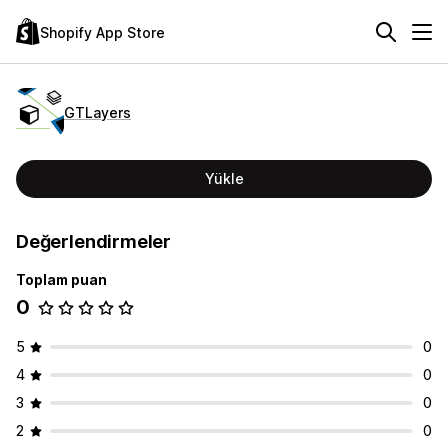
Shopify App Store
GTLayers
Yükle
Değerlendirmeler
Toplam puan
0
5
0
4
0
3
0
2
0