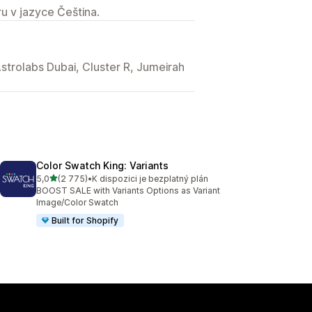
u v jazyce Čeština.
trolabs Dubai, Cluster R, Jumeirah
Color Swatch King: Variants
z 5 hvězd
5,0
(2 775)
•
K dispozici je bezplatný plán
Celkový počet recenzí: 2775
BOOST SALE with Variants Options as Variant
Image/Color Swatch
Built for Shopify