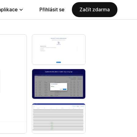
aplikace
Přihlásit se
Začít zdarma