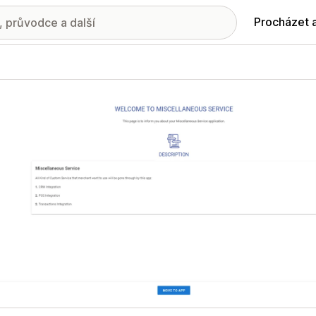
Procházet 
ie propagovaných obrázků