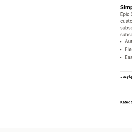
Simp
Epic 
custo
subsc
subsc
Aut
Fle
Ea
Jazyk
Katego