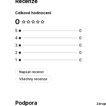
Recenze
Celkové hodnocení
0
5
0
4
0
3
0
2
0
1
0
Napsat recenzi
Všechny recenze
Podpora
Zdroj