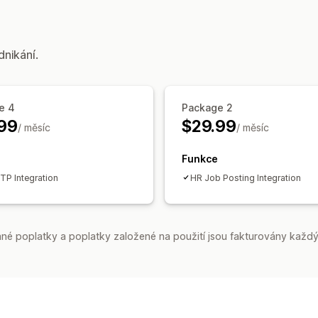
dnikání.
e 4
Package 2
99
$29.99
/ měsíc
/ měsíc
Funkce
P Integration
HR Job Posting Integration
é poplatky a poplatky založené na použití jsou fakturovány každý