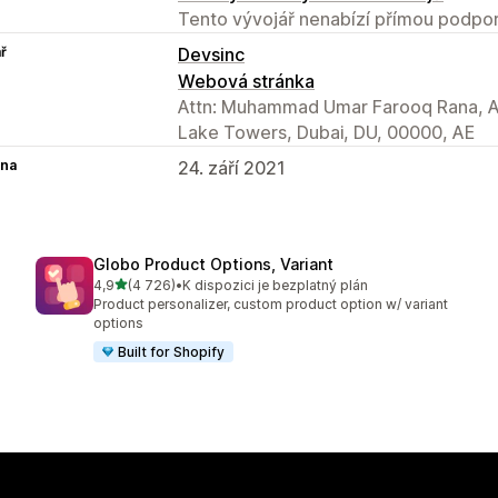
Tento vývojář nenabízí přímou podpor
ř
Devsinc
Webová stránka
Attn: Muhammad Umar Farooq Rana, As
Lake Towers, Dubai, DU, 00000, AE
na
24. září 2021
Globo Product Options, Variant
z 5 hvězd
4,9
(4 726)
•
K dispozici je bezplatný plán
Celkový počet recenzí: 4726
Product personalizer, custom product option w/ variant
options
Built for Shopify