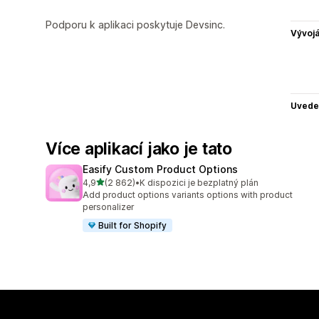
Podporu k aplikaci poskytuje Devsinc.
Vývojá
Uvede
Více aplikací jako je tato
Easify Custom Product Options
z 5 hvězd
4,9
(2 862)
•
K dispozici je bezplatný plán
Celkový počet recenzí: 2862
Add product options variants options with product
personalizer
Built for Shopify