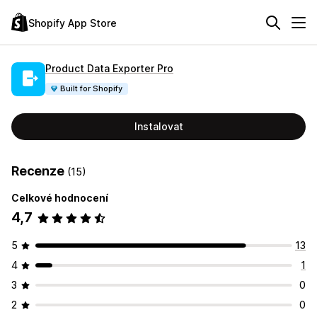
Shopify App Store
Product Data Exporter Pro
Built for Shopify
Instalovat
Recenze
(15)
Celkové hodnocení
4,7
5
13
4
1
3
0
2
0