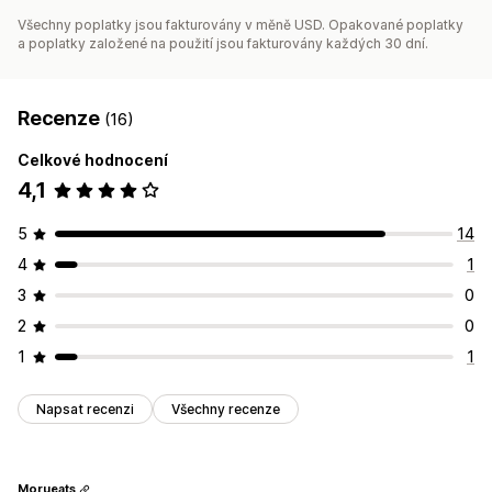
Všechny poplatky jsou fakturovány v měně USD. Opakované poplatky
a poplatky založené na použití jsou fakturovány každých 30 dní.
Recenze
(16)
Celkové hodnocení
4,1
5
14
4
1
3
0
2
0
1
1
Napsat recenzi
Všechny recenze
Morueats