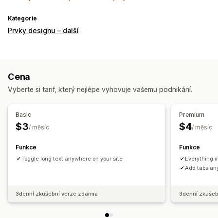
Kategorie
Prvky designu – další
Cena
Vyberte si tarif, který nejlépe vyhovuje vašemu podnikání.
Basic
Premium
$3
$4
/ měsíc
/ měsíc
Funkce
Funkce
Toggle long text anywhere on your site
Everything i
Add tabs an
3denní zkušební verze zdarma
3denní zkušeb