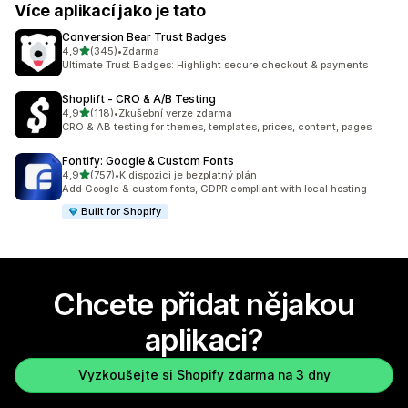
Více aplikací jako je tato
Conversion Bear Trust Badges
z 5 hvězd
4,9
(345)
•
Zdarma
Celkový počet recenzí: 345
Ultimate Trust Badges: Highlight secure checkout & payments
Shoplift ‑ CRO & A/B Testing
z 5 hvězd
4,9
(118)
•
Zkušební verze zdarma
Celkový počet recenzí: 118
CRO & AB testing for themes, templates, prices, content, pages
Fontify: Google & Custom Fonts
z 5 hvězd
4,9
(757)
•
K dispozici je bezplatný plán
Celkový počet recenzí: 757
Add Google & custom fonts, GDPR compliant with local hosting
Built for Shopify
Chcete přidat nějakou
aplikaci?
Vyzkoušejte si Shopify zdarma na 3 dny