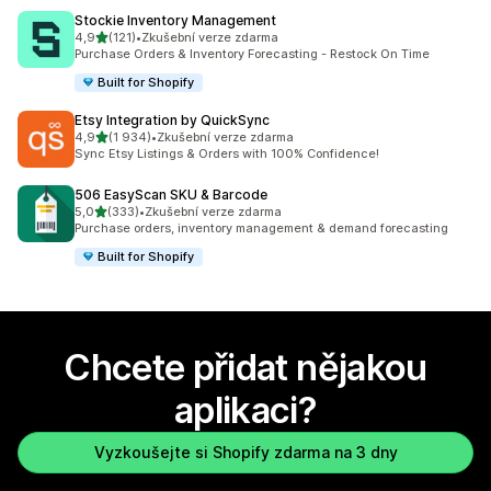
Stockie Inventory Management
z 5 hvězd
4,9
(121)
•
Zkušební verze zdarma
Celkový počet recenzí: 121
Purchase Orders & Inventory Forecasting - Restock On Time
Built for Shopify
Etsy Integration by QuickSync
z 5 hvězd
4,9
(1 934)
•
Zkušební verze zdarma
Celkový počet recenzí: 1934
Sync Etsy Listings & Orders with 100% Confidence!
506 EasyScan SKU & Barcode
z 5 hvězd
5,0
(333)
•
Zkušební verze zdarma
Celkový počet recenzí: 333
Purchase orders, inventory management & demand forecasting
Built for Shopify
Chcete přidat nějakou
aplikaci?
Vyzkoušejte si Shopify zdarma na 3 dny