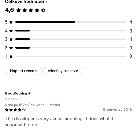
Celkové hodnocení
4,6
5
4
4
1
3
1
2
1
1
0
Napsat recenzi
Všechny recenze
Goodfoodsg
Singapur
Doba používání aplikace: 3 měsíci
6. červenec 2018
The developer is very accommodating! It does what it
supposed to do.