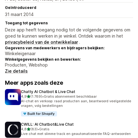
Geïntroduceerd
31 maart 2014
Toegang tot gegevens
Deze app heeft toegang nodig tot de volgende gegevens om
goed te kunnen werken in je winkel. Ontdek waarom in het
privacybeleid van de ontwikkelaar
.
Gegevens van medewerkers en bijdragers bekijken:
Winkeleigenaar
Winkelgegevens bekijken en bewerken:
Producten, Webshop
Zie details
Meer apps zoals deze
Chatty AI Chatbot & Live Chat
van 5 sterren
4,9
(1.789)
•
Gratis abonnement beschikbaar
1789 recensies in totaal
AI-chat en verkoop: raad producten aan, beantwoord veelgestelde
vragen, volg bestellingen
Built for Shopify
CWILL: AI Chatbot&Live Chat
van 5 sterren
4,8
(83)
•
Gratis
83 recensies in totaal
Live chat met slimme track en geautomatiseerde FAQ-antwoorden