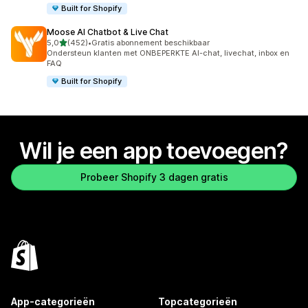
Built for Shopify
Moose AI Chatbot & Live Chat
van 5 sterren
5,0
(452)
•
Gratis abonnement beschikbaar
452 recensies in totaal
Ondersteun klanten met ONBEPERKTE AI-chat, livechat, inbox en
FAQ
Built for Shopify
Wil je een app toevoegen?
Probeer Shopify 3 dagen gratis
App-categorieën
Topcategorieën