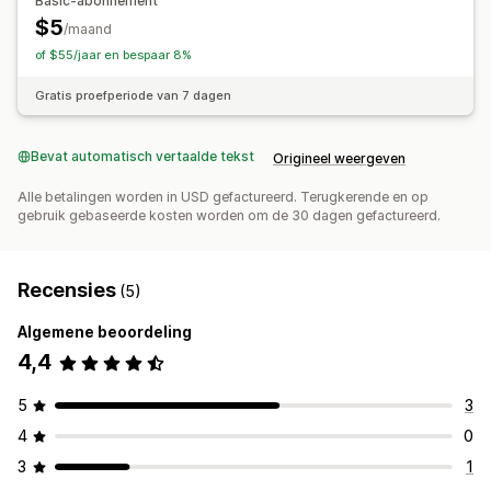
Basic-abonnement
$5
/maand
of $55/jaar en bespaar 8%
Gratis proefperiode van 7 dagen
Bevat automatisch vertaalde tekst
Origineel weergeven
Alle betalingen worden in USD gefactureerd. Terugkerende en op
gebruik gebaseerde kosten worden om de 30 dagen gefactureerd.
Recensies
(5)
Algemene beoordeling
4,4
5
3
4
0
3
1