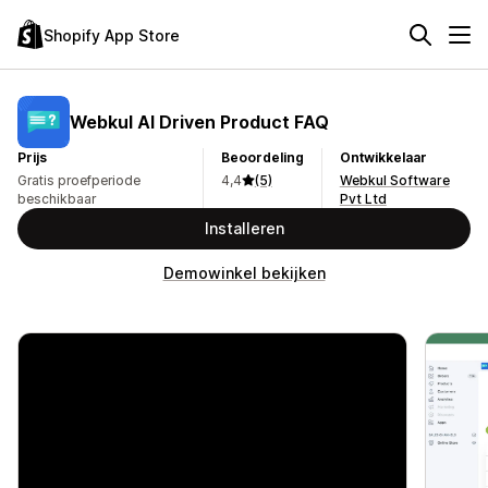
Shopify App Store
Webkul AI Driven Product FAQ
Prijs
Beoordeling
Ontwikkelaar
Gratis proefperiode
4,4
(5)
Webkul Software
beschikbaar
Pvt Ltd
Installeren
Demowinkel bekijken