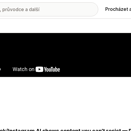
Procházet 
ie propagovaných obrázků
ok/Instagram AI shows content you can’t resist — 