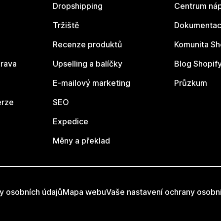
Dropshipping
Centrum náp
Tržiště
Dokumentace
Recenze produktů
Komunita Sh
rava
Upselling a balíčky
Blog Shopif
E-mailový marketing
Průzkum
erze
SEO
Expedice
Měny a překlad
y osobních údajů
Mapa webu
Vaše nastavení ochrany osobn