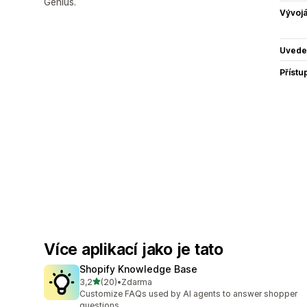
Genius.
Vývojá
Uvede
Přístu
Více aplikací jako je tato
Shopify Knowledge Base
z 5 hvězd
3,2
(20)
•
Zdarma
Celkový počet recenzí: 20
Customize FAQs used by AI agents to answer shopper
questions