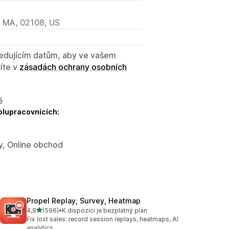
n, MA, 02108, US
sledujícím datům, aby ve vašem
íte v
zásadách ochrany osobních
ě
olupracovnících:
y, Online obchod
Propel Replay, Survey, Heatmap
z 5 hvězd
4,9
(596)
•
K dispozici je bezplatný plán
Celkový počet recenzí: 596
Fix lost sales: record session replays, heatmaps, AI
analytics