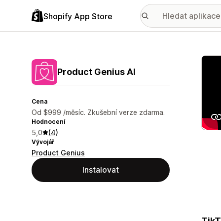
Shopify App Store
Galer
Product Genius AI
Cena
Od $999 /měsíc. Zkušební verze zdarma.
Hodnocení
5,0
(4)
Vývojář
Product Genius
Instalovat
TikT