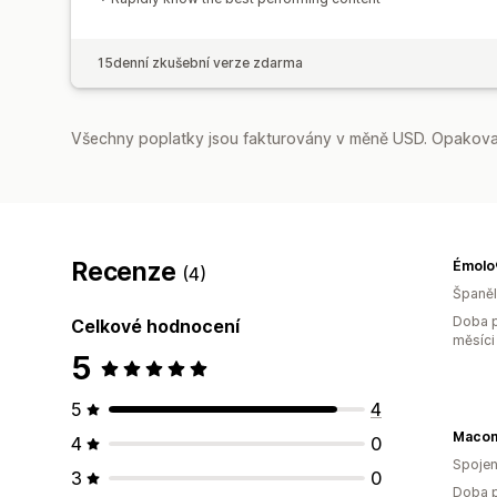
15denní zkušební verze zdarma
Všechny poplatky jsou fakturovány v měně USD. Opakovan
Recenze
Émolo
(4)
Španě
Doba p
Celkové hodnocení
měsíci
5
5
4
Macom
4
0
Spojen
3
0
Doba p