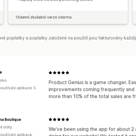
15denní zkušební verze zdarma
é poplatky a poplatky založené na použití jsou fakturovány každý
®
lsko
Product Genius is a game changer. Easy 
oužívání aplikace: 5
improvements coming frequently and gr
more than 10% of the total sales are f
a Boutique
é státy
We’ve been using the app for about 2 
oužívání aplikace:
doing for our website! We tested it an