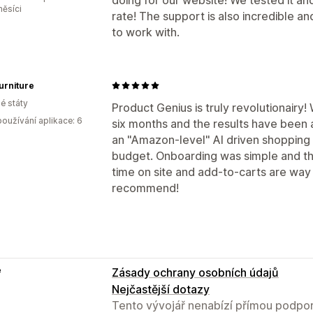
měsíci
rate! The support is also incredible a
to work with.
urniture
é státy
Product Genius is truly revolutionairy!
oužívání aplikace: 6
six months and the results have been a
an "Amazon-level" AI driven shopping
budget. Onboarding was simple and the
time on site and add-to-carts are way 
recommend!
e
Zásady ochrany osobních údajů
Nejčastější dotazy
Tento vývojář nenabízí přímou podpor