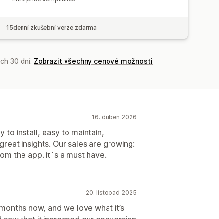
15denní zkušební verze zdarma
ch 30 dní.
Zobrazit všechny cenové možnosti
16. duben 2026
to install, easy to maintain,
eat insights. Our sales are growing:
rom the app. it´s a must have.
20. listopad 2025
months now, and we love what it’s
d saw that it increased our conversion