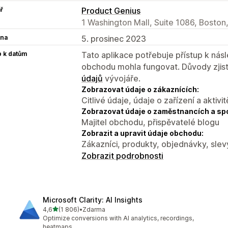
ř
Product Genius
1 Washington Mall, Suite 1086, Bosto
na
5. prosinec 2023
p k datům
Tato aplikace potřebuje přístup k ná
obchodu mohla fungovat. Důvody zjist
údajů
vývojáře.
Zobrazovat údaje o zákaznících:
Citlivé údaje, údaje o zařízení a aktivit
Zobrazovat údaje o zaměstnancích a sp
Majitel obchodu, přispěvatelé blogu
Zobrazit a upravit údaje obchodu:
Zákazníci, produkty, objednávky, slev
Zobrazit podrobnosti
Microsoft Clarity: AI Insights
z 5 hvězd
4,6
(1 806)
•
Zdarma
Celkový počet recenzí: 1806
Optimize conversions with AI analytics, recordings,
heatmaps