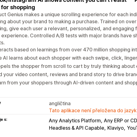
 for shopping
ct Genius makes a unique scrolling experience for each ind
ing about your brand to making a purchase. Trained on over 
ng, give each user a relevant, personalized, and engaging 
 experience. Controlled A/B tests with major brands have sh
ts.
eracts based on learnings from over 470 million shopping in
 AI learns about each shopper with each swipe, click, linger
pels the shopper from scroll to cart by truly thinking about 
 your video content, reviews and brand story to drive bran
rn from your shoppers through AI-driven content and shopp
y
angličtina
Tato aplikace není přeložena do jazyk
e s:
Any Analytics Platform
Any ERP or C
Headless & API Capable
Klaviyo
You