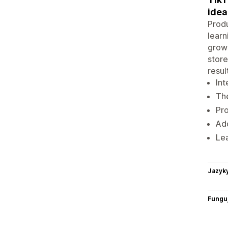
idea
Produ
learn
growi
store
resul
Int
The
Pro
Add
Lea
Jazyk
Funguj