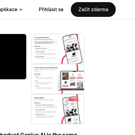
aplikace
Přihlásit se
Začít zdarma
Product Genius AI is the same