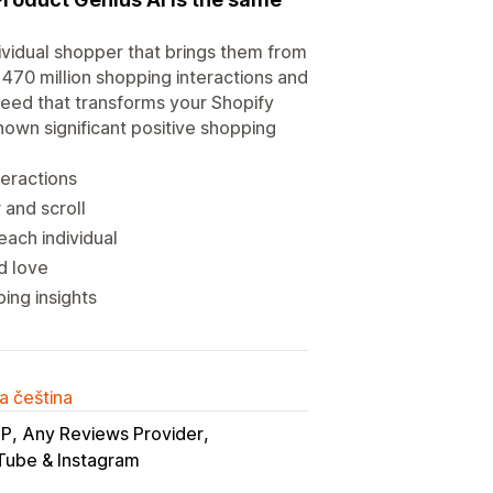
ividual shopper that brings them from
470 million shopping interactions and
feed that transforms your Shopify
own significant positive shopping
teractions
 and scroll
each individual
d love
ing insights
a čeština
DP
Any Reviews Provider
Tube & Instagram