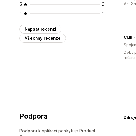
2
0
Asi 2 
1
0
Napsat recenzi
Club F
Všechny recenze
Spojen
Doba p
měsíci
Podpora
Zdroj
Podporu k aplikaci poskytuje Product