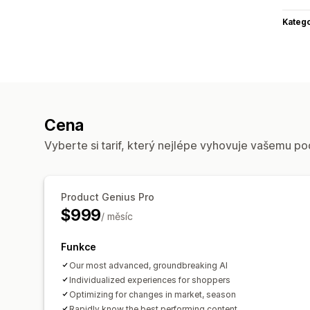
Katego
Cena
Vyberte si tarif, který nejlépe vyhovuje vašemu po
Product Genius Pro
$999
/ měsíc
Funkce
Our most advanced, groundbreaking AI
Individualized experiences for shoppers
Optimizing for changes in market, season
Rapidly know the best performing content