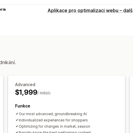
rie
Aplikace pro optimalizaci webu – dalš
dnikání.
Advanced
$1,999
/ měsíc
Funkce
Our most advanced, groundbreaking AI
Individualized experiences for shoppers
Optimizing for changes in market, season
Rapidly know the best performing content