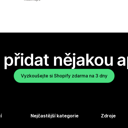
přidat nějakou a
Vyzkoušejte si Shopify zdarma na 3 dny
í
Nejčastější kategorie
Zdroje