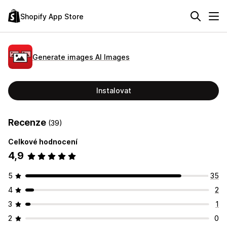
Shopify App Store
Generate images AI Images
Instalovat
Recenze
(39)
Celkové hodnocení
4,9
5
35
4
2
3
1
2
0