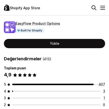
Shopify App Store
EasyFlow Product Options
Built for Shopify
Yükle
Değerlendirmeler
(415)
Toplam puan
4,9
5
407
4
3
3
1
2
0