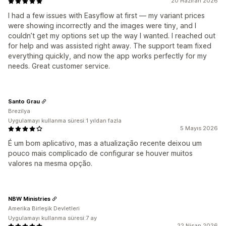
20 Haziran 2026
I had a few issues with Easyflow at first — my variant prices
were showing incorrectly and the images were tiny, and I
couldn’t get my options set up the way I wanted. I reached out
for help and was assisted right away. The support team fixed
everything quickly, and now the app works perfectly for my
needs. Great customer service.
Santo Grau
Brezilya
Uygulamayı kullanma süresi:1 yıldan fazla
5 Mayıs 2026
É um bom aplicativo, mas a atualização recente deixou um
pouco mais complicado de configurar se houver muitos
valores na mesma opção.
NBW Ministries
Amerika Birleşik Devletleri
Uygulamayı kullanma süresi:7 ay
22 Nisan 2026