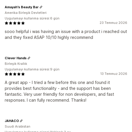
Amayah's Beauty Bar
Amerika Birleşik Devletleri
Uygulamayı kullanma süresi:6 gün
23 Temmuz 2026
sooo helpful i was having an issue with a product i reached out
and they fixed ASAP 10/10 highly recommend
Clever Hands
Birleşik Krallık
Uygulamayı kullanma süresi:9 gün
13 Temmuz 2026
A great app - I tried a few before this one and found it
provides best functionality - and the support has been
fantastic. Very user friendly for non developers, and fast
responses. I can fully recommend. Thanks!
JAHACO
Suudi Arabistan