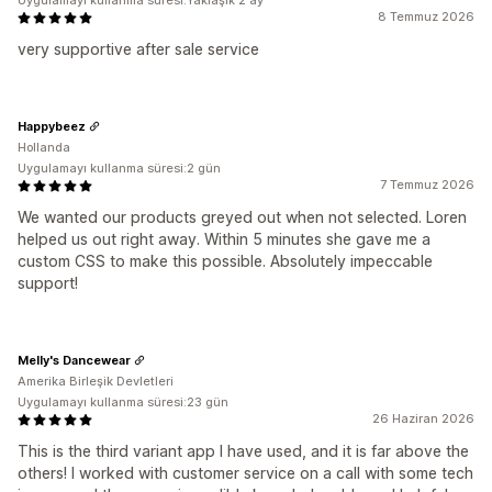
Uygulamayı kullanma süresi:Yaklaşık 2 ay
8 Temmuz 2026
very supportive after sale service
Happybeez
Hollanda
Uygulamayı kullanma süresi:2 gün
7 Temmuz 2026
We wanted our products greyed out when not selected. Loren
helped us out right away. Within 5 minutes she gave me a
custom CSS to make this possible. Absolutely impeccable
support!
Melly's Dancewear
Amerika Birleşik Devletleri
Uygulamayı kullanma süresi:23 gün
26 Haziran 2026
This is the third variant app I have used, and it is far above the
others! I worked with customer service on a call with some tech