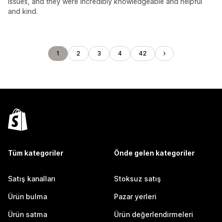
issues, and they were incredibly knowledgeable and helpful
and kind.
1
2
3
4
42
Tüm kategoriler
Önde gelen kategoriler
Satış kanalları
Stoksuz satış
Ürün bulma
Pazar yerleri
Ürün satma
Ürün değerlendirmeleri