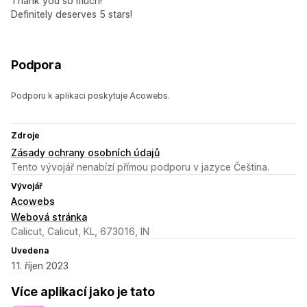
Thank you so much!
Definitely deserves 5 stars!
Podpora
Podporu k aplikaci poskytuje Acowebs.
Zdroje
Zásady ochrany osobních údajů
Tento vývojář nenabízí přímou podporu v jazyce Čeština.
Vývojář
Acowebs
Webová stránka
Calicut, Calicut, KL, 673016, IN
Uvedena
11. říjen 2023
Více aplikací jako je tato