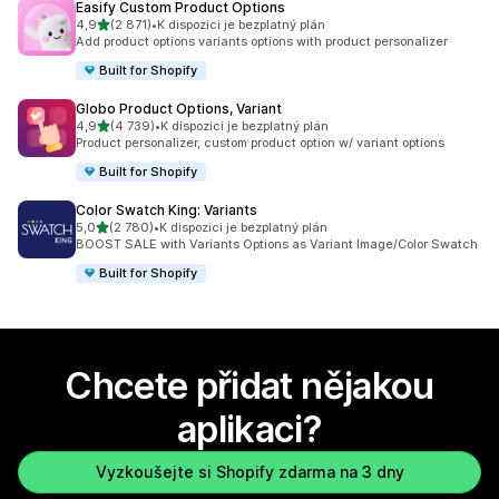
Easify Custom Product Options
z 5 hvězd
4,9
(2 871)
•
K dispozici je bezplatný plán
Celkový počet recenzí: 2871
Add product options variants options with product personalizer
Built for Shopify
Globo Product Options, Variant
z 5 hvězd
4,9
(4 739)
•
K dispozici je bezplatný plán
Celkový počet recenzí: 4739
Product personalizer, custom product option w/ variant options
Built for Shopify
Color Swatch King: Variants
z 5 hvězd
5,0
(2 780)
•
K dispozici je bezplatný plán
Celkový počet recenzí: 2780
BOOST SALE with Variants Options as Variant Image/Color Swatch
Built for Shopify
Chcete přidat nějakou
aplikaci?
Vyzkoušejte si Shopify zdarma na 3 dny