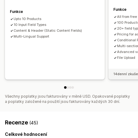
Podmíněné nacenění
Vlastní nacenění
Doplňky
Variantní příplatky
Poplatky za nastavení
Funkce
Funkce
Prémiové příplatky
All from free
Upto 10 Products
100 Product
10 Input Field Types
Skladové zásoby
20+ field ty
Content & Header (Static Content Fields)
Pricing for 
Správa SKU
Multi-Lingual Support
Ruční aktualizace
Conditional 
Multi-secti
Advanced va
File Upload
14denní zkuše
Všechny poplatky jsou fakturovány v měně USD. Opakované poplatky
a poplatky založené na použití jsou fakturovány každých 30 dní.
Recenze
(45)
Celkové hodnocení