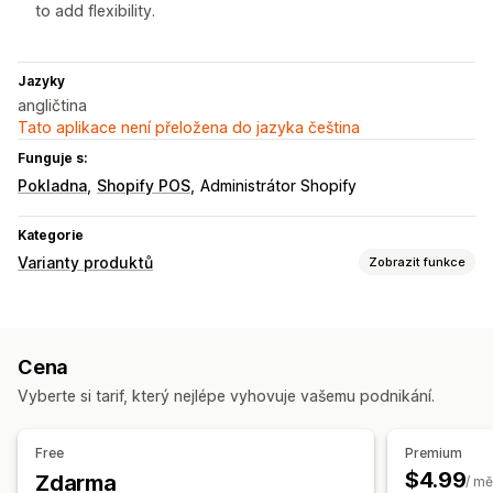
to add flexibility.
Jazyky
angličtina
Tato aplikace není přeložena do jazyka čeština
Funguje s:
Pokladna
Shopify POS
Administrátor Shopify
Kategorie
Varianty produktů
Zobrazit funkce
Přizpůsobení
Zaškrtávací pole
Vzorníky
Podmíněná logika
Data
Cena
Rozevírací nabídky
Nahrání souboru
Vícenásobný výběr
Vyberte si tarif, který nejlépe vyhovuje vašemu podnikání.
Čísla
Přepínače
Vlastní text
Dárkové balení
Vlastní HTML
Překlad
Free
Premium
Nacenění
$4.99
Zdarma
/ mě