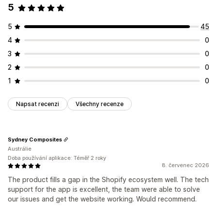
5
5
45
4
0
3
0
2
0
1
0
Napsat recenzi
Všechny recenze
Sydney Composites
Austrálie
Doba používání aplikace: Téměř 2 roky
8. červenec 2026
The product fills a gap in the Shopify ecosystem well. The tech
support for the app is excellent, the team were able to solve
our issues and get the website working. Would recommend.