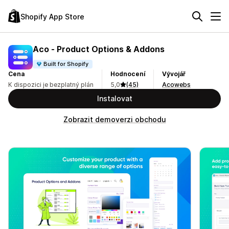
Shopify App Store
Aco ‑ Product Options & Addons
Built for Shopify
Cena
Hodnocení
Vývojář
K dispozici je bezplatný plán
5,0
(45)
Acowebs
Instalovat
Zobrazit demoverzi obchodu