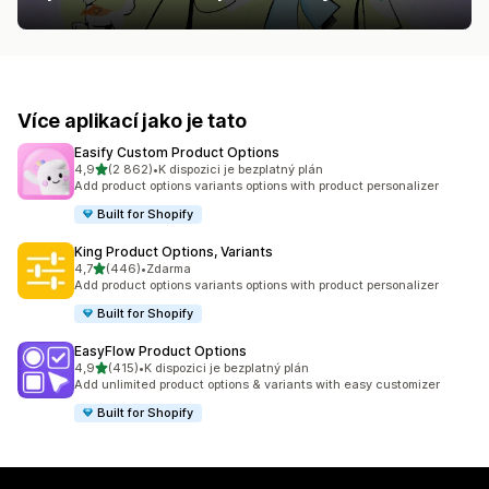
Více aplikací jako je tato
Easify Custom Product Options
z 5 hvězd
4,9
(2 862)
•
K dispozici je bezplatný plán
Celkový počet recenzí: 2862
Add product options variants options with product personalizer
Built for Shopify
King Product Options, Variants
z 5 hvězd
4,7
(446)
•
Zdarma
Celkový počet recenzí: 446
Add product options variants options with product personalizer
Built for Shopify
EasyFlow Product Options
z 5 hvězd
4,9
(415)
•
K dispozici je bezplatný plán
Celkový počet recenzí: 415
Add unlimited product options & variants with easy customizer
Built for Shopify