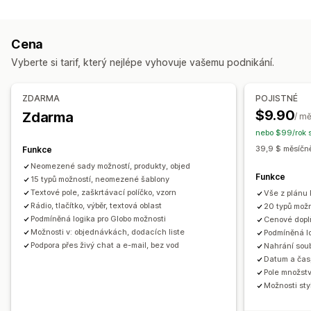
Rozměry
Rozevírací nabídky
Nahrání souboru
Vícenásobný výběr
Čísla
Přepínače
Vlastní text
Cena
Dárkové balení
Vlastní CSS
Vlastní HTML
Vyberte si tarif, který nejlépe vyhovuje vašemu podnikání.
Tabulky velikostí
Náhled
Překlad
Import a export
Zobrazení variant
ZDARMA
POJISTNÉ
Nacenění
$9.90
Zdarma
/ m
Podmíněné nacenění
Vlastní nacenění
nebo $99/rok s
Dynamické nacenění
Doplňky
Variantní příplatky
39,9 $ měsíčně
Funkce
Poplatky za nastavení
Prémiové příplatky
Neomezené sady možností, produkty, objed
Funkce
15 typů možností, neomezené šablony
Skladové zásoby
Textové pole, zaškrtávací políčko, vzorn
Vše z plánu
Rádio, tlačítko, výběr, textová oblast
20 typů možn
Skrytí produktů, které nejsou skladem
Správa SKU
Podmíněná logika pro Globo možnosti
Cenové doplň
Ruční aktualizace
Automatické aktualizace
Možnosti v: objednávkách, dodacích liste
Podmíněná lo
Podpora přes živý chat a e-mail, bez vod
Nahrání sou
Datum a čas,
Pole množstv
Možnosti st