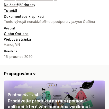
Nejčastější dotazy
Tutoriál
Dokumentace k aplikaci
Tento vývojář nenabízí přímou podporu v jazyce Čeština.
Vývojář
Globo Options
Webová stránka
Hanoi, VN
Uvedena
16. prosinec 2020
Propagováno v
Print-on-demand
Prodávejte produkty na míru pomocí
aplikací, které vám pomohou vyniknout.