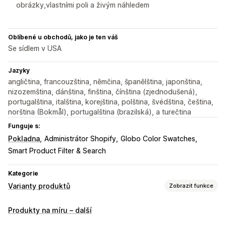
obrázky,vlastními poli a živým náhledem
Oblíbené u obchodů, jako je ten váš
Se sídlem v USA
Jazyky
angličtina, francouzština, němčina, španělština, japonština,
nizozemština, dánština, finština, čínština (zjednodušená),
portugalština, italština, korejština, polština, švédština, čeština,
norština (Bokmål), portugalština (brazilská), a turečtina
Funguje s:
Pokladna
Administrátor Shopify
Globo Color Swatches
Smart Product Filter & Search
Kategorie
Varianty produktů
Zobrazit funkce
Přizpůsobení
Produkty na míru – další
Zaškrtávací pole
Vzorníky
Podmíněná logika
Písma
Data