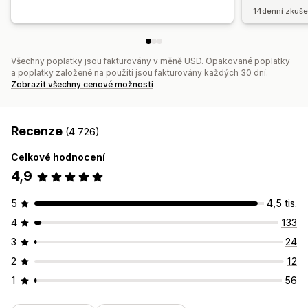
14denní zkuše
Všechny poplatky jsou fakturovány v měně USD. Opakované poplatky
a poplatky založené na použití jsou fakturovány každých 30 dní.
Zobrazit všechny cenové možnosti
Recenze
(4 726)
Celkové hodnocení
4,9
5
4,5 tis.
4
133
3
24
2
12
1
56