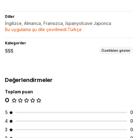
Diller
İngilizce, Almanca, Fransızca, İspanyolcave Japonca
Bu uygulama şu dile çevrilmedi:Türkçe
Kategoriler
SSS
Özellikleri göster
Düzenleme araçları
Yapay zeka üretimi
İçe ve dışa aktarma
Çoklu dil
SEO
Değerlendirmeler
Çeviri
Toplam puan
Görüntüleme seçenekleri
0
Akordiyonlar
Ürün sayfası
SSS sayfası
Arama çubuğu
Arama filtreleri
Anında cevaplar
Mobil duyarlı
5
0
Özel yazı tipi ve renk
4
0
3
0