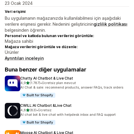
23 Ocak 2024
Veri erişimi
Bu uygulamanın mağazanızda kullanılabilmesi için aşağıdaki
verilere erişmesi gerekir. Nedenini geliştiricinin
gizlilik politikası
belgesinden öğrenin.
Personel ve katkıda bulunan verilerini görüntüle:
Mağaza sahibi
Mağaza verilerini görüntüle ve düzenle:
Ürünler
Ayrıntıları inceleyin
Buna benzer diğer uygulamalar
Chatty AI Chatbot & Live Chat
5 yıldız üzerinden
4,9
(1.787)
•
Ücretsiz plan mevcut
toplam 1787 değerlendirme
AI Chat & sale: recommend products, answer FAQs, track orders
Built for Shopify
CWILL:AI Chatbot &Live Chat
5 yıldız üzerinden
4,8
(83)
•
Ücretsiz
toplam 83 değerlendirme
AI chat bot & live chat with helpdesk inbox and FAQ support
Built for Shopify
Moose AI Chatbot & Live Chat