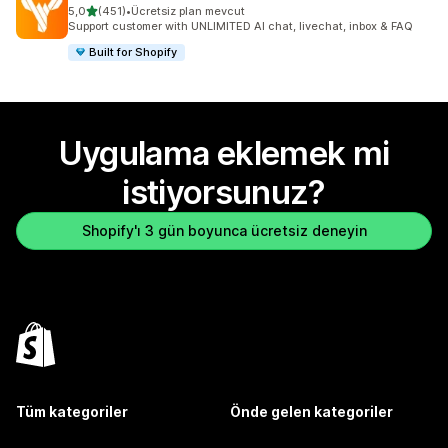
5 yıldız üzerinden
5,0
(451)
•
Ücretsiz plan mevcut
toplam 451 değerlendirme
Support customer with UNLIMITED AI chat, livechat, inbox & FAQ
Built for Shopify
Uygulama eklemek mi
istiyorsunuz?
Shopify'ı 3 gün boyunca ücretsiz deneyin
Tüm kategoriler
Önde gelen kategoriler