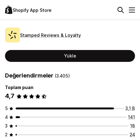
Shopify App Store
Stamped Reviews & Loyalty
Yükle
Değerlendirmeler
(3.405)
Toplam puan
4,7
5
3,1 B
4
141
3
18
2
24