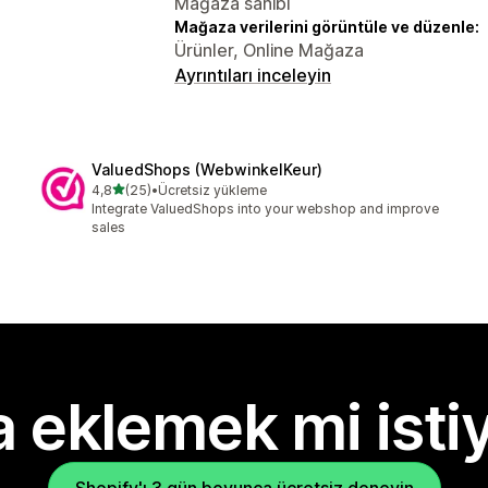
Mağaza sahibi
Mağaza verilerini görüntüle ve düzenle:
Ürünler, Online Mağaza
Ayrıntıları inceleyin
ValuedShops (WebwinkelKeur)
5 yıldız üzerinden
4,8
(25)
•
Ücretsiz yükleme
toplam 25 değerlendirme
Integrate ValuedShops into your webshop and improve
sales
 eklemek mi isti
Shopify'ı 3 gün boyunca ücretsiz deneyin