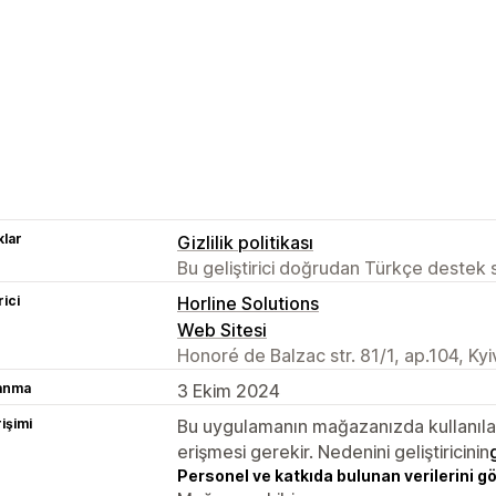
lar
Gizlilik politikası
Bu geliştirici doğrudan Türkçe destek
rici
Horline Solutions
Web Sitesi
Honoré de Balzac str. 81/1, ap.104, Ky
lanma
3 Ekim 2024
rişimi
Bu uygulamanın mağazanızda kullanılabi
erişmesi gerekir. Nedenini geliştiricinin
Personel ve katkıda bulunan verilerini g