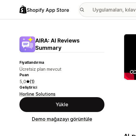
Shopify App Store
Öne ç
AIRA: AI Reviews
Summary
Fiyatlandırma
Ücretsiz plan mevcut
Puan
5,0
(1)
Geliştirici
Horline Solutions
Yükle
Demo mağazayı görüntüle
AI-p