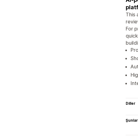
plat
This 
revie
For p
quick
build
Pro
Sho
Aut
Hig
Int
Diller
Şunlarl