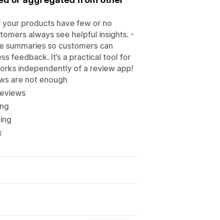
If your products have few or no
tomers always see helpful insights. -
ise summaries so customers can
s feedback. It’s a practical tool for
works independently of a review app!
ews are not enough
reviews
ing
king
x