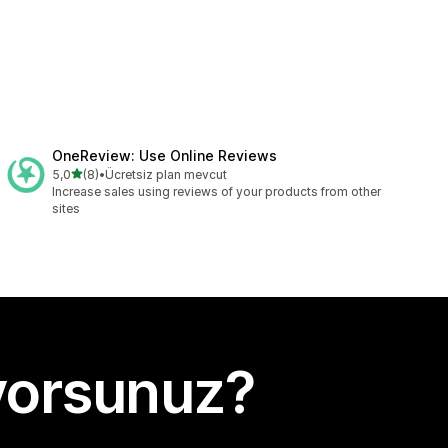
OneReview: Use Online Reviews
5 yıldız üzerinden
5,0
(8)
•
Ücretsiz plan mevcut
toplam 8 değerlendirme
Increase sales using reviews of your products from other
sites
yorsunuz?