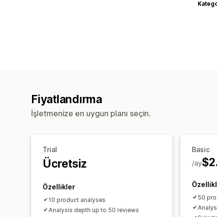
Katego
Fiyatlandırma
İşletmenize en uygun planı seçin.
Trial
Basic
$2
Ücretsiz
/ay
Özellik
Özellikler
50 pro
10 product analyses
Analys
Analysis depth up to 50 reviews