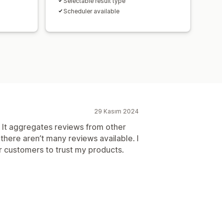
Selectable result type
Scheduler available
29 Kasım 2024
e. It aggregates reviews from other
there aren’t many reviews available. I
or customers to trust my products.