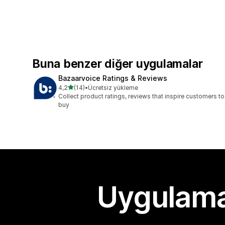
Buna benzer diğer uygulamalar
Bazaarvoice Ratings & Reviews
5 yıldız üzerinden
4,2
(14)
•
Ücretsiz yükleme
toplam 14 değerlendirme
Collect product ratings, reviews that inspire customers to
buy
Uygulama