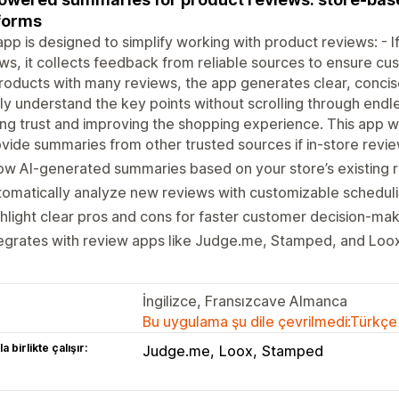
forms
app is designed to simplify working with product reviews: - 
ws, it collects feedback from reliable sources to ensure cus
roducts with many reviews, the app generates clear, conc
ly understand the key points without scrolling through endles
ing trust and improving the shopping experience. This app 
vide summaries from other trusted sources if in-store revi
w AI-generated summaries based on your store’s existing 
omatically analyze new reviews with customizable schedul
hlight clear pros and cons for faster customer decision-ma
egrates with review apps like Judge.me, Stamped, and Loo
İngilizce, Fransızcave Almanca
Bu uygulama şu dile çevrilmedi:Türkçe
a birlikte çalışır:
Judge.me
Loox
Stamped