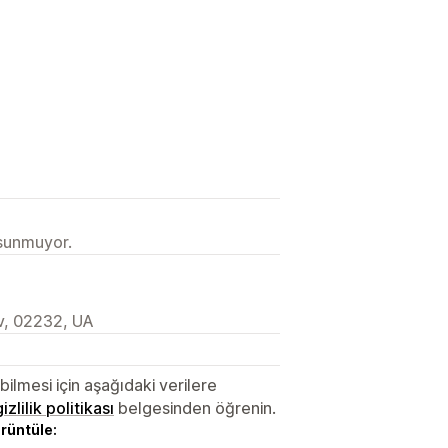
 sunmuyor.
iv, 02232, UA
lmesi için aşağıdaki verilere
gizlilik politikası
belgesinden öğrenin.
örüntüle: