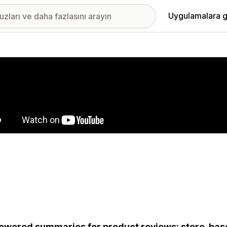
Uygulamalara g
ıkan görsel galerisi
owered summaries for product reviews: store-bas