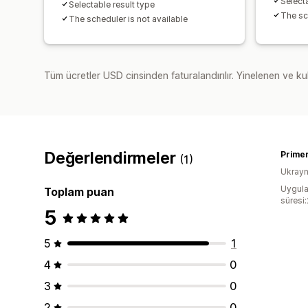
Selecta
Selectable result type
The sc
The scheduler is not available
Tüm ücretler USD cinsinden faturalandırılır. Yinelenen ve kul
Değerlendirmeler
Primer
(1)
Ukray
Uygula
Toplam puan
süresi
5
5
1
4
0
3
0
2
0