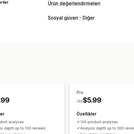
riler
Ürün değerlendirmeleri
Görüntüleme seçenekleri
Sosyal güven - Diğer
Görüşler
Yıldız puanları
Tüm değerle
En iyi değerlendirmeler
Öne çıkan de
Değerlendirme özetleri
Değerlendirmeleri toplama yöntemleri
Değerlendirme dağıtımı
Pro
.99
$5.99
/ay
ler
Özellikler
duct analyses
100 product analyses
is depth up to 100 reviews
Analysis depth up to 300 revi