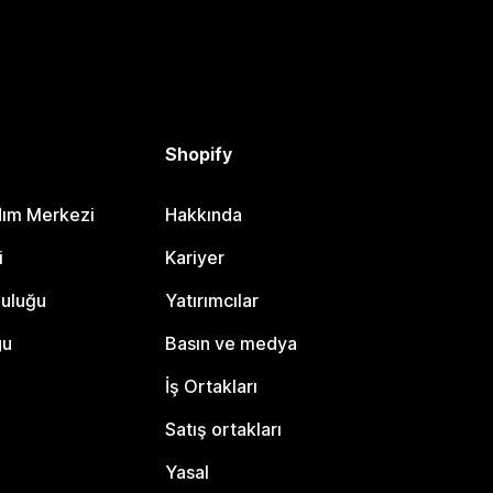
Shopify
dım Merkezi
Hakkında
i
Kariyer
luluğu
Yatırımcılar
gu
Basın ve medya
İş Ortakları
Satış ortakları
Yasal