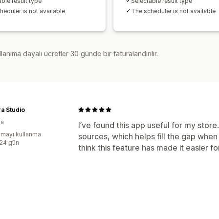
ble result type
Selectable result type
heduler is not available
The scheduler is not available
lanıma dayalı ücretler 30 günde bir faturalandırılır.
a Studio
na
I’ve found this app useful for my stor
mayı kullanma
sources, which helps fill the gap when 
:24 gün
think this feature has made it easier f