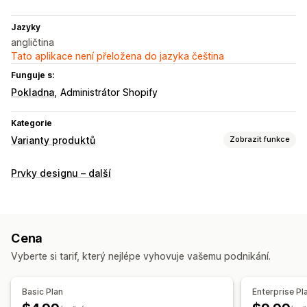
Jazyky
angličtina
Tato aplikace není přeložena do jazyka čeština
Funguje s:
Pokladna
Administrátor Shopify
Kategorie
Varianty produktů
Zobrazit funkce
Přizpůsobení
Prvky designu – další
Písma
Rozevírací nabídky
Vlastní text
Vlastní CSS
Vlastní HTML
Skladové zásoby
Cena
Zobrazení produktů, které jsou skladem
Ruční aktualizace
Vyberte si tarif, který nejlépe vyhovuje vašemu podnikání.
Automatické aktualizace
Basic Plan
Enterprise Pl