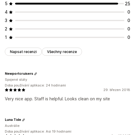
5
25
4
0
3
0
2
0
1
0
Napsat recenzi
Všechny recenze
Newportcruisers
Spojené státy
Doba používání aplikace: 24 hodinami
29. březen 2018
Very nice app. Staff is helpful. Looks clean on my site
Luna Tide
Austrálie
Doba používání aplikace: Asi 19 hodinami