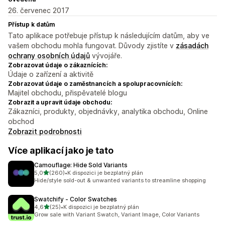
26. červenec 2017
Přístup k datům
Tato aplikace potřebuje přístup k následujícím datům, aby ve
vašem obchodu mohla fungovat. Důvody zjistíte v
zásadách
ochrany osobních údajů
vývojáře.
Zobrazovat údaje o zákaznících:
Údaje o zařízení a aktivitě
Zobrazovat údaje o zaměstnancích a spolupracovnících:
Majitel obchodu, přispěvatelé blogu
Zobrazit a upravit údaje obchodu:
Zákazníci, produkty, objednávky, analytika obchodu, Online
obchod
Zobrazit podrobnosti
Více aplikací jako je tato
Camouflage: Hide Sold Variants
z 5 hvězd
5,0
(260)
•
K dispozici je bezplatný plán
Celkový počet recenzí: 260
Hide/style sold-out & unwanted variants to streamline shopping
Swatchify ‑ Color Swatches
z 5 hvězd
4,6
(25)
•
K dispozici je bezplatný plán
Celkový počet recenzí: 25
Grow sale with Variant Swatch, Variant Image, Color Variants