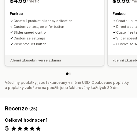
$4.99
$9.99
/ měsíc
/ mě
Funkce
Funkce
Create 1 product slider by collection
Create unlim
Customize text, color for button
Direct add t
Slider speed control
Customize te
Customize settings
Slider speed
View product button
Customize s
7denní zkušební verze zdarma
7denní zkušeb
Všechny poplatky jsou fakturovány v měně USD. Opakované poplatky
a poplatky založené na použití jsou fakturovány každých 30 dní.
Recenze
(25)
Celkové hodnocení
5