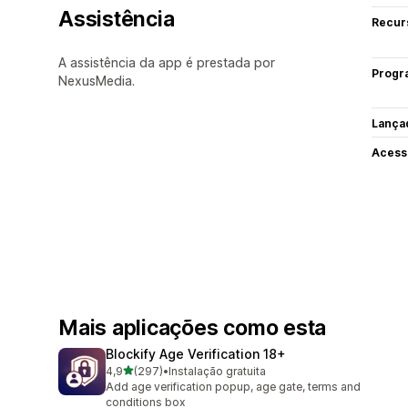
Assistência
Recur
A assistência da app é prestada por
Progr
NexusMedia.
Lança
Acess
Mais aplicações como esta
Blockify Age Verification 18+
de 5 estrelas
4,9
(297)
•
Instalação gratuita
297 total de avaliações
Add age verification popup, age gate, terms and
conditions box