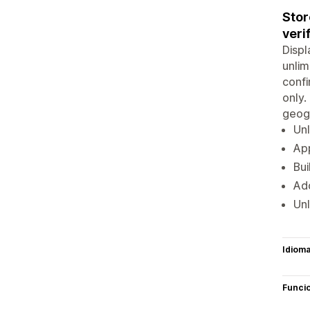
Stor
veri
Displ
unlim
confi
only.
geogr
Unl
App
Bui
Add
Unl
Idiom
Funci