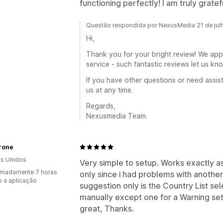
functioning perfectly! I am truly gratef
Questão respondida por NexusMedia 21 de jul
Hi,
Thank you for your bright review! We app
service - such fantastic reviews let us kn
If you have other questions or need assist
us at any time.
Regards,
Nexusmedia Team.
rone
s Unidos
Very simple to setup. Works exactly as
imadamente 7 horas
only since i had problems with another
 a aplicação
suggestion only is the Country List sele
manually except one for a Warning set
great, Thanks.