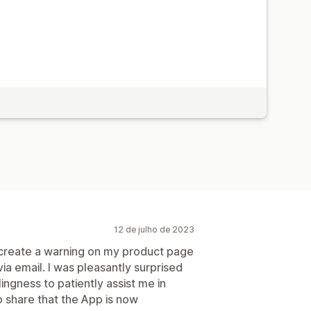
12 de julho de 2023
o create a warning on my product page
a email. I was pleasantly surprised
ingness to patiently assist me in
o share that the App is now