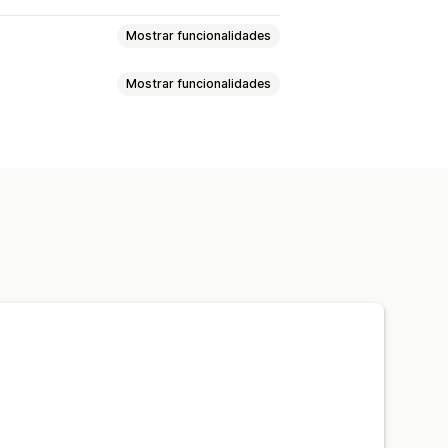
Mostrar funcionalidades
Mostrar funcionalidades
ncios
Pop-ups de aviso
nsentimento
Pop-up personalizados
utos
Conformidade fiscal
 tipo de letra
Multilingue