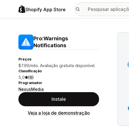
Shopify App Store
Galer
Pro:Warnings
Notifications
Preços
$7.99/mês. Avaliação gratuita disponível.
Classificação
5,0
(6)
Programador
NexusMedia
Instale
Veja a loja de demonstração