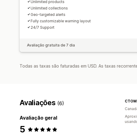
Unlimited products
Unlimited collections
Geo-targeted alerts
Fully customizable warning layout
24/7 Support
Avaliação gratuita de 7 dia
Todas as taxas são faturadas em USD. As taxas recorrente
Avaliações
CTOM
(6)
Canad
Aprox
Avaliação geral
usando
5