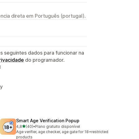
ncia direta em Português (portugal).
s seguintes dados para funcionar na
privacidade
do programador.
:
fy
Smart Age Verification Popup
de 5 estrelas
4,8
(40)
•
Plano gratuito disponível
40 total de avaliações
Age verifier, age checker, age gate for 18+restricted
products