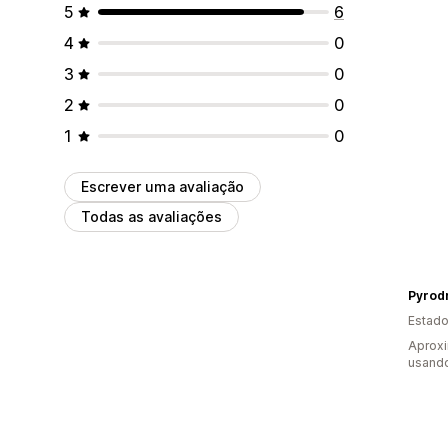
5
6
4
0
3
0
2
0
1
0
Escrever uma avaliação
Todas as avaliações
Pyrod
Estado
Aprox
usando