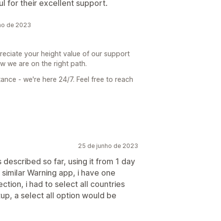
ul for their excellent support.
ho de 2023
reciate your height value of our support
ow we are on the right path.
ance - we're here 24/7. Feel free to reach
25 de junho de 2023
 described so far, using it from 1 day
 similar Warning app, i have one
ction, i had to select all countries
up, a select all option would be