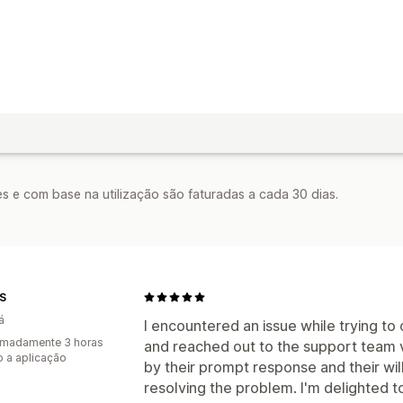
s e com base na utilização são faturadas a cada 30 dias.
S
á
I encountered an issue while trying t
imadamente 3 horas
and reached out to the support team vi
 a aplicação
by their prompt response and their will
resolving the problem. I'm delighted t