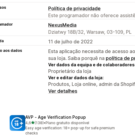
sos
Política de privacidade
Este programador não oferece assistê
amador
NexusMedia
Dziatwy 18B/32, Warsaw, 03-109, PL
da
11 de julho de 2022
o aos dados
Esta aplicação necessita de acesso ao
sua loja. Saiba porquê na
política de 
Ver dados da equipa e de colaboradores
Proprietário da loja
Ver e editar dados da loja:
Produtos, Loja online, admin da Shopi
Ver detalhes
AVP ‑ Age Verification Popup
de 5 estrelas
4,6
(138)
•
Plano gratuito disponível
138 total de avaliações
Easy age verification: 18+ pop-up for safe premium
checks