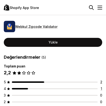
Shopify App Store
Webkul Zipcode Validator
Yükle
Değerlendirmeler
(5)
Toplam puan
2,2
5
2
4
1
3
0
2
0