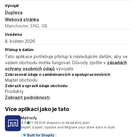
Vývojář
Duplexa
Webová stránka
Manchester, ENG, GB
Uvedena
8. květen 2026
Přístup k datům
Tato aplikace potřebuje přístup k následujícím datům, aby ve
vašem obchodu mohla fungovat. Důvody zjistíte v
zásadách
ochrany osobních údajů
vývojáře.
Zobrazovat údaje o zaměstnancích a spolupracovnících:
Majitel obchodu
Zobrazit a upravit údaje obchodu:
Produkty
Zobrazit podrobnosti
Více aplikací jako je tato
Matrixify
z 5 hvězd
4,9
(1 363)
•
K dispozici je bezplatný plán
Celkový počet recenzí: 1363
Import, Export, Update and Migrate your store data in bulk
Built for Shopify