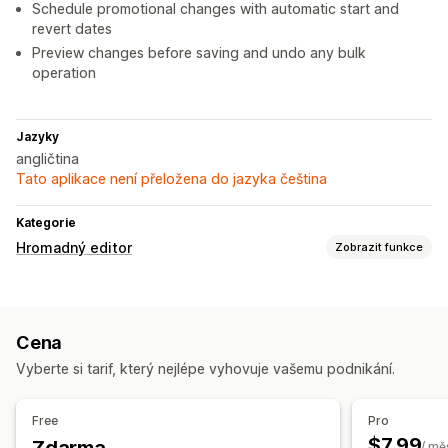
Schedule promotional changes with automatic start and
revert dates
Preview changes before saving and undo any bulk
operation
Jazyky
angličtina
Tato aplikace není přeložena do jazyka čeština
Kategorie
Hromadný editor
Zobrazit funkce
Upravitelné zdroje
Produkty
Varianty
Objednávky
Slevy
Obrázky
Ceny
Cena
SKU a čárové kódy
Štítky
Popisy
Skladové zásoby
Vyberte si tarif, který nejlépe vyhovuje vašemu podnikání.
Metapole
Kolekce
Akce
Free
Pro
Hromadné odstraňování
AI asistence
Import a export CSV
$7.99
/ mě