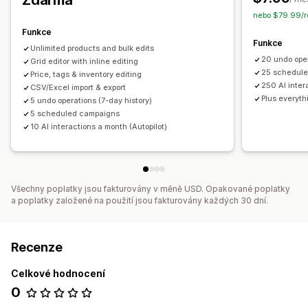
Zdarma
Naplánované úlohy
Hromadné úpravy
nebo $79.99/ro
Funkce
Funkce
Unlimited products and bulk edits
20 undo oper
Grid editor with inline editing
25 schedule
Price, tags & inventory editing
250 AI inter
CSV/Excel import & export
Plus everyth
5 undo operations (7-day history)
5 scheduled campaigns
10 AI interactions a month (Autopilot)
Všechny poplatky jsou fakturovány v měně USD. Opakované poplatky
a poplatky založené na použití jsou fakturovány každých 30 dní.
Recenze
Celkové hodnocení
0