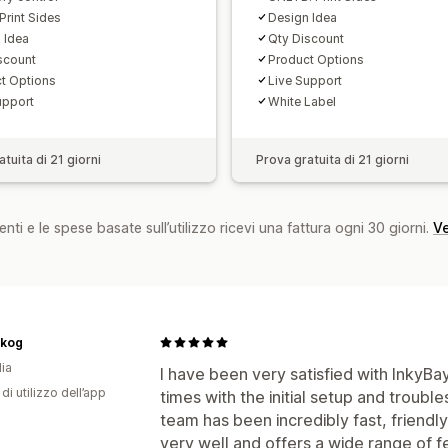
Print Sides
Design Idea
 Idea
Qty Discount
scount
Product Options
t Options
Live Support
upport
White Label
tuita di 21 giorni
Prova gratuita di 21 giorni
nti e le spese basate sull’utilizzo ricevi una fattura ogni 30 giorni.
Ve
skog
dia
I have been very satisfied with InkyBa
di utilizzo dell’app
times with the initial setup and troub
team has been incredibly fast, friend
very well and offers a wide range of fe