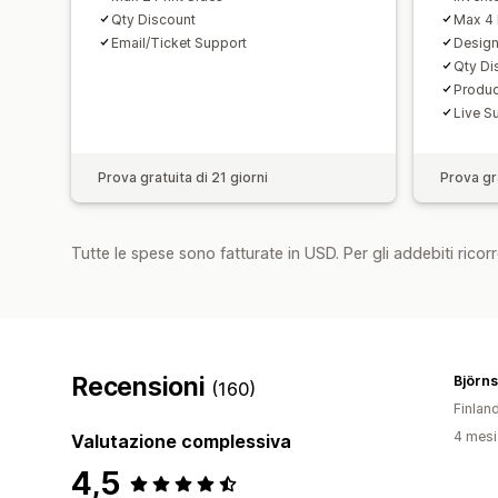
Qty Discount
Max 4 
Email/Ticket Support
Design
Qty Di
Produc
Live S
Prova gratuita di 21 giorni
Prova gra
Tutte le spese sono fatturate in USD. Per gli addebiti ricorre
Recensioni
Björn
(160)
Finlan
4 mesi 
Valutazione complessiva
4,5