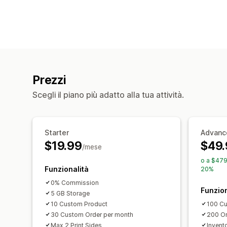
Prezzi
Scegli il piano più adatto alla tua attività.
Starter
Advanc
$19.99
$49.
/mese
o a $479
Funzionalità
20%
0% Commission
Funzion
5 GB Storage
10 Custom Product
100 Cu
30 Custom Order per month
200 Or
Max 2 Print Sides
Invent