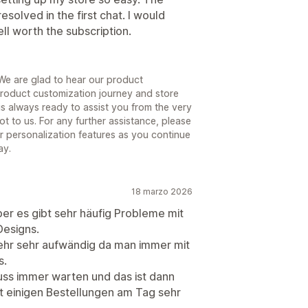
solved in the first chat. I would
ll worth the subscription.
We are glad to hear our product
roduct customization journey and store
is always ready to assist you from the very
t to us. For any further assistance, please
r personalization features as you continue
ay.
18 marzo 2026
ber es gibt sehr häufig Probleme mit
Designs.
ehr sehr aufwändig da man immer mit
s.
uss immer warten und das ist dann
t einigen Bestellungen am Tag sehr