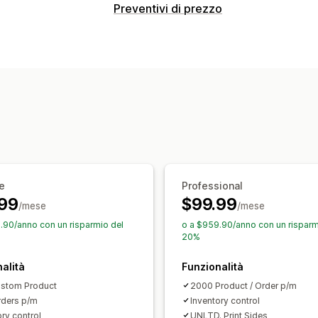
Tipi di file
Preventivi di prezzo
PNG
JPEG
PDF
Excel
Immagini
ZIP
Regole di determinazione dei prezzi
Gestione dei file
Richiedi un preventivo
Conversione d
Ritaglio di immagini
Aggiungi testo
F
Regole personalizzate
Campi personalizzati
Conversione di 
Personalizzazione
Visualizzazione personalizzata
Modul
Generazione di PDF
Caricamento di f
Notifiche
e
Professional
Avvisi per amministratori
Risposte au
99
$99.99
/mese
/mese
Aggiornamenti dei preventivi
.90/anno con un risparmio del
o a $959.90/anno con un risparm
20%
alità
Funzionalità
stom Product
2000 Product / Order p/m
ders p/m
Inventory control
ory control
UNLTD. Print Sides