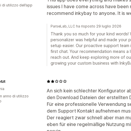
i di utilizzo dell’app
issues I have come across have been re
recommend inkybay to anyone. It is we
ParseLab, LLC ha risposto 29 luglio 2026
Thank you so much for your kind words! 
personalizer was helpful and made your p
setup easier. Our proactive support team 
first chat. Your recommendation means a lo
reach out. And keep exploring more of ou
growing your custom business with InkyB
tzt
nia
An sich kein schlechter Konfigurator a
n anno di utilizzo
den Download Dateien der erstellten 
p
Für eine professionelle Verwendung s
dem Support Kontakt aufnehmen mus
Der reagiert zwar schnell aber man m
eben für eine regelmäßige Nutzung mi
nervig.