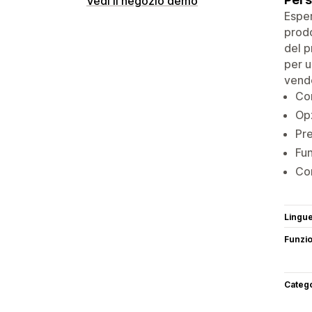
Vedi il negozio demo
Esper
prodo
del p
per u
vende
Con
Opz
Pre
Fun
Con
Lingu
Funzi
Categ