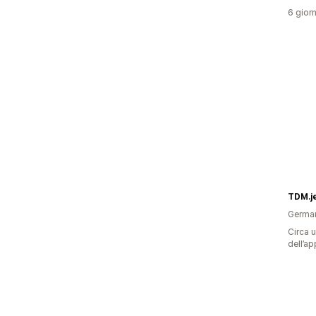
6 giorn
TDM.je
Germa
Circa u
dell’ap