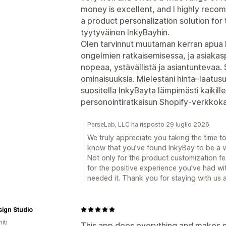
money is excellent, and I highly reco
a product personalization solution for t
tyytyväinen InkyBayhin.
Olen tarvinnut muutaman kerran apua k
ongelmien ratkaisemisessa, ja asiakaspa
nopeaa, ystävällistä ja asiantuntevaa. S
ominaisuuksia. Mielestäni hinta–laatus
suositella InkyBayta lämpimästi kaikille
personointiratkaisun Shopify-verkkok
ParseLab, LLC ha risposto 29 luglio 2026
We truly appreciate you taking the time to 
know that you’ve found InkyBay to be a v
Not only for the product customization fe
for the positive experience you've had w
needed it. Thank you for staying with us a
ign Studio
iti
This app does everything and makes s