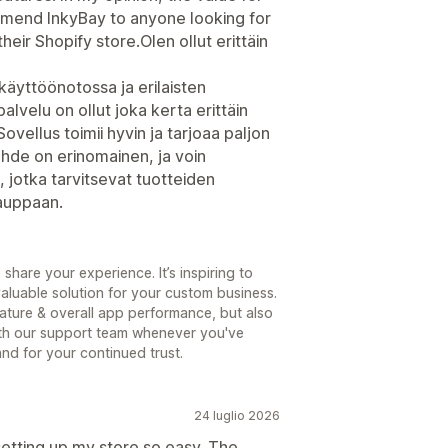
mmend InkyBay to anyone looking for
heir Shopify store.Olen ollut erittäin
äyttöönotossa ja erilaisten
lvelu on ollut joka kerta erittäin
ovellus toimii hyvin ja tarjoaa paljon
uhde on erinomainen, ja voin
, jotka tarvitsevat tuotteiden
auppaan.
share your experience. It’s inspiring to
aluable solution for your custom business.
ature & overall app performance, but also
ith our support team whenever you've
nd for your continued trust.
24 luglio 2026
etting up my store so easy. The