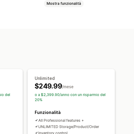
Mostra funzionalità
Regole personalizzate
el preventivo in ordine
ont personalizzato
Modelli
file
Stampa
o di preventivo
Multilingua
ile
Unlimited
tomatiche alle email
$249.99
/mese
io del
o a $2,399.90/anno con un risparmio del
20%
Funzionalità
All Professional features +
UNLIMITED Storage/Product/Order
Inventory control