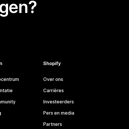
egen?
n
Shopify
pcentrum
Over ons
ntatie
Carrières
mmunity
Investeerders
g
Pers en media
Partners