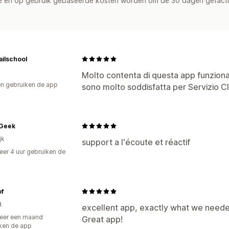
de en op gebruik gebaseerde kosten worden om de 30 dagen gefact
ilschool
Molto contenta di questa app funzion
n gebruiken de app
sono molto soddisfatta per Servizio Cli
Geek
jk
support a l'écoute et réactif
er 4 uur gebruiken de
of
d
excellent app, exactly what we needed
eer een maand
Great app!
ken de app