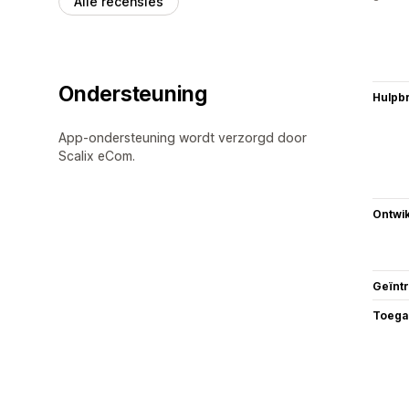
Alle recensies
Ondersteuning
Hulpb
App-ondersteuning wordt verzorgd door
Scalix eCom.
Ontwik
Geïnt
Toega