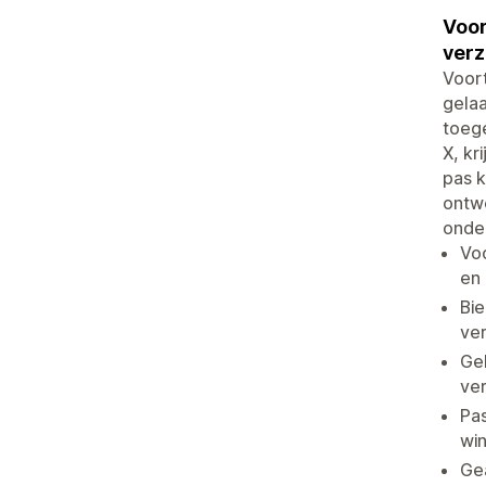
Voor
verz
Voor
gela
toeg
X, kr
pas 
ontwe
onder
Vo
en 
Bi
ve
Ge
ve
Pas
wi
Ge