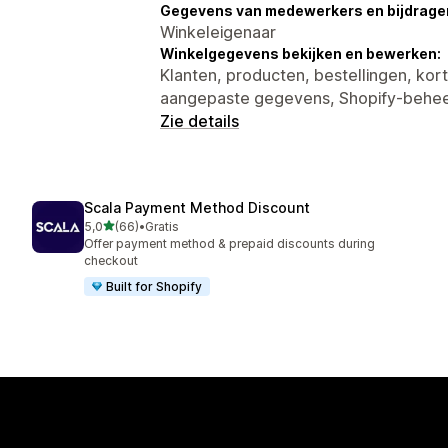
Gegevens van medewerkers en bijdrager
Winkeleigenaar
Winkelgegevens bekijken en bewerken:
Klanten, producten, bestellingen, kor
aangepaste gegevens, Shopify-behe
Zie details
Scala Payment Method Discount
van 5 sterren
5,0
(66)
•
Gratis
66 recensies in totaal
Offer payment method & prepaid discounts during
checkout
Built for Shopify