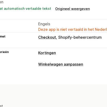
en
at automatisch vertaalde tekst
Origineel weergeven
Engels
Deze app is niet vertaald in het Neder
 met
Checkout
Shopify-beheercentrum
orieën
Kortingen
Soorten kortingen
Winkelwagen aanpassen
Twee voor de prijs van één
Vaste pri
Weergave van winkelwagen
Volumekortingen
Forfaitaire korting
Aankondigingen
Aangepaste stijlen
Bulkkortingen
Gratis verzending
Wi
Mobiel responsief
Winkelwagenopti
Beloningen
Pop-ups
Dynamische pri
Upselling
Kortingen beheren
Koop meer, bespaar meer
Gratis ver
st.
Bewerkingstool
Templates
Bulkbew