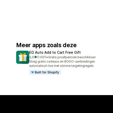
Meer apps zoals deze
EG Auto Add to Cart Free Gift
van 5 sterren
5,0
(1.001)
•
Gratis proefperiode beschikbaar
1001 recensies in totaal
Voeg gratis cadeaus en BOGO-aanbiedingen
automatisch toe met slimme targetingregels
Built for Shopify