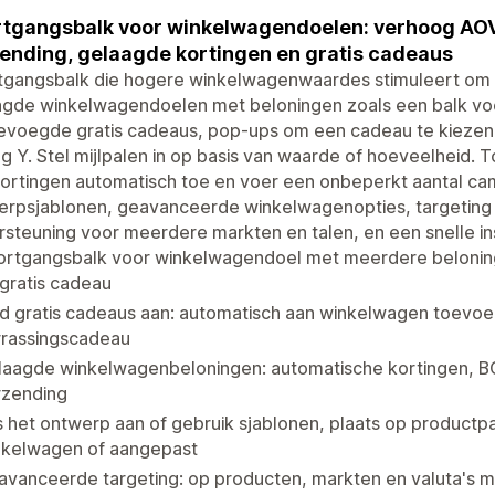
tgangsbalk voor winkelwagendoelen: verhoog AOV 
ending, gelaagde kortingen en gratis cadeaus
tgangsbalk die hogere winkelwagenwaardes stimuleert om 
agde winkelwagendoelen met beloningen zoals een balk voo
evoegde gratis cadeaus, pop-ups om een cadeau te kiezen
ijg Y. Stel mijlpalen in op basis van waarde of hoeveelhei
kortingen automatisch toe en voer een onbeperkt aantal c
rpsjablonen, geavanceerde winkelwagenopties, targeting o
steuning voor meerdere markten en talen, en een snelle ins
ortgangsbalk voor winkelwagendoel met meerdere belonings
gratis cadeau
ed gratis cadeaus aan: automatisch aan winkelwagen toevo
rrassingscadeau
laagde winkelwagenbeloningen: automatische kortingen, B
rzending
 het ontwerp aan of gebruik sjablonen, plaats op productpag
nkelwagen of aangepast
avanceerde targeting: op producten, markten en valuta's 