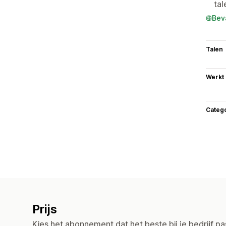
tal
Bev
Talen
Werkt
Categ
Prijs
Kies het abonnement dat het beste bij je bedrijf pa