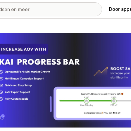
Door apps
ij met uitgelichte afbeeldingen