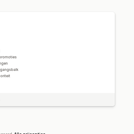
 beloningen
Gratis artikelen
rsie
Lokalisatie
Campagnes
Targeting
Geolocatie
Rapportage
t
tpromoties
ingen
tgangsbalk
riteit
n