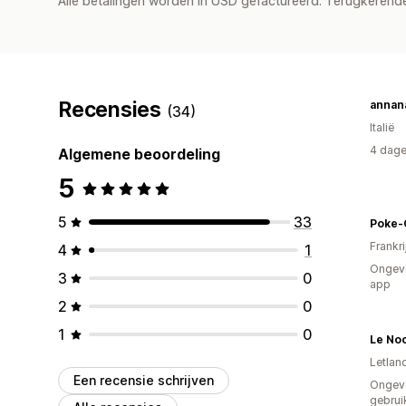
Alle betalingen worden in USD gefactureerd. Terugkeren
Recensies
annana
(34)
Italië
4 dage
Algemene beoordeling
5
5
33
Poke-
Frankri
4
1
Ongeve
3
0
app
2
0
1
0
Le No
Letlan
Een recensie schrijven
Ongev
gebrui