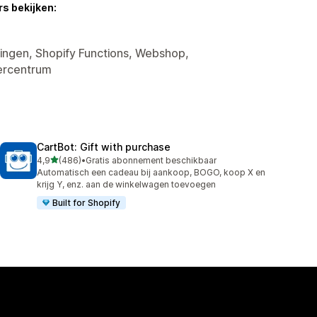
s bekijken:
tingen, Shopify Functions, Webshop,
ercentrum
CartBot: Gift with purchase
van 5 sterren
4,9
(486)
•
Gratis abonnement beschikbaar
486 recensies in totaal
Automatisch een cadeau bij aankoop, BOGO, koop X en
krijg Y, enz. aan de winkelwagen toevoegen
Built for Shopify