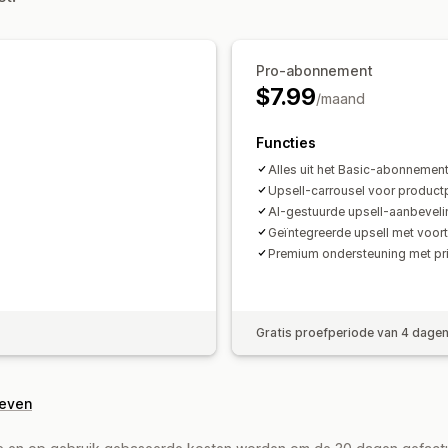
Inwisseling van beloningen
Gelaagde
Aangepaste lettertypen
Valutaconve
Bulkkortingen
Triggers en regels
Korting stapelen
Pro-abonnement
Analytics
Checkout-aanpassing
$7.99
/maand
Automatische kortingen
Functies
Alles uit het Basic-abonnemen
Upsell-carrousel voor produc
AI-gestuurde upsell-aanbevel
Geïntegreerde upsell met voor
Premium ondersteuning met prio
Gratis proefperiode van 4 dage
geven