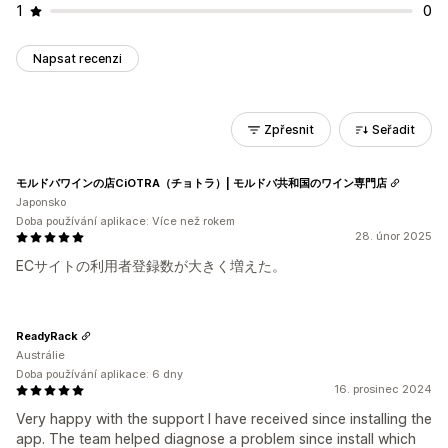
1
0
Napsat recenzi
Zpřesnit
Seřadit
モルドバワインの店CiOTRA（チョトラ）| モルドバ共和国のワイン専門店
Japonsko
Doba používání aplikace: Více než rokem
28. únor 2025
ECサイトの利用者登録数が大きく増えた。
ReadyRack
Austrálie
Doba používání aplikace: 6 dny
16. prosinec 2024
Very happy with the support I have received since installing the
app. The team helped diagnose a problem since install which