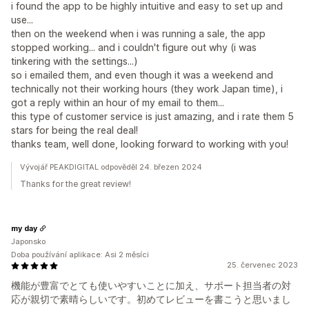
i found the app to be highly intuitive and easy to set up and
use...
then on the weekend when i was running a sale, the app
stopped working... and i couldn't figure out why (i was
tinkering with the settings...)
so i emailed them, and even though it was a weekend and
technically not their working hours (they work Japan time), i
got a reply within an hour of my email to them...
this type of customer service is just amazing, and i rate them 5
stars for being the real deal!
thanks team, well done, looking forward to working with you!
Vývojář PEAKDIGITAL odpověděl 24. březen 2024
Thanks for the great review!
my day
Japonsko
Doba používání aplikace: Asi 2 měsíci
25. červenec 2023
機能が豊富でとても使いやすいことに加え、サポート担当者の対
応が親切で素晴らしいです。初めてレビューを書こうと思いまし