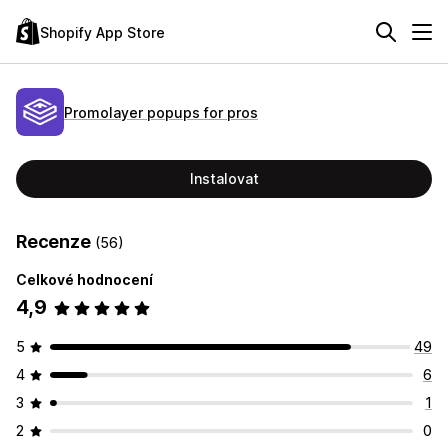
Shopify App Store
Promolayer popups for pros
Instalovat
Recenze
(56)
Celkové hodnocení
4,9
5
49
4
6
3
1
2
0