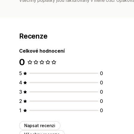
Všechny poplatky jsou fakturovány v měně USD. Opakovan
Recenze
Celkové hodnocení
0
5
0
4
0
3
0
2
0
1
0
Napsat recenzi