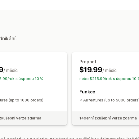
Segmentace
Celoživotní hodnota (L
Marketing a prodej
Přehledy pomocí AI
Atribuce market
Užitečné informace o zisku
Sledován
dnikání.
Vizuály a výkazy
Panel analytiky
Historická analýza
P
Prophet
9
$19.99
/ měsíc
/ měsíc
.99/rok s úsporou 10 %
nebo $215.99/rok s úsporou 10 
Funkce
tures (up to 1000 orders)
All features (up to 5000 orders
zkušební verze zdarma
14denní zkušební verze zdarma