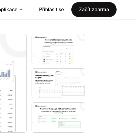
aplikace
Přihlásit se
Začít zdarma