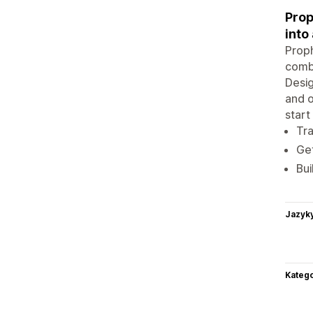
Prop
into
Proph
combi
Desig
and o
start
Tra
Get
Bui
Jazyk
Katego