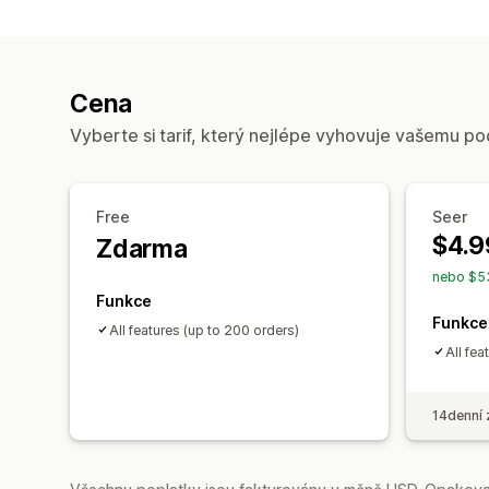
Cena
Vyberte si tarif, který nejlépe vyhovuje vašemu po
Free
Seer
$4.9
Zdarma
nebo $53
Funkce
Funkce
All features (up to 200 orders)
All fea
14denní 