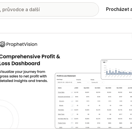
Procházet 
ie propagovaných obrázků