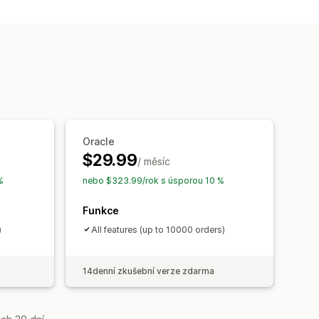
TV)
Analýza zákaznických segmentů
ingu
ROAS
í nákupů
ředpovědi
Oracle
$29.99
/ měsíc
%
nebo $323.99/rok s úsporou 10 %
Funkce
)
All features (up to 10000 orders)
14denní zkušební verze zdarma