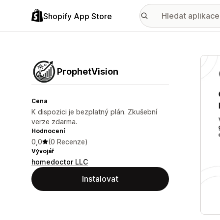
Shopify App Store
Galer
ProphetVision
Cena
K dispozici je bezplatný plán. Zkušební
verze zdarma.
Hodnocení
0,0
(0 Recenze)
Vývojář
homedoctor LLC
Instalovat