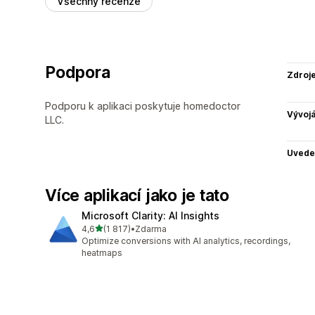
Všechny recenze
Podpora
Zdroj
Podporu k aplikaci poskytuje homedoctor
Vývojá
LLC.
Uvede
Více aplikací jako je tato
Microsoft Clarity: AI Insights
z 5 hvězd
4,6
(1 817)
•
Zdarma
Celkový počet recenzí: 1817
Optimize conversions with AI analytics, recordings,
heatmaps