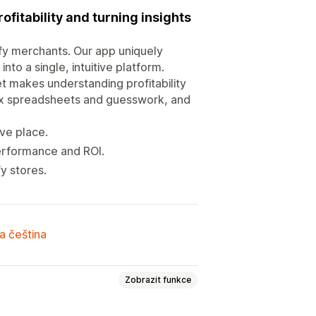
ofitability and turning insights
ify merchants. Our app uniquely
to a single, intuitive platform.
t makes understanding profitability
ex spreadsheets and guesswork, and
ive place.
erformance and ROI.
fy stores.
a čeština
Zobrazit funkce