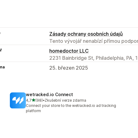
e
Zásady ochrany osobních údajů
Tento vývojář nenabízí přímou podpor
ř
homedoctor LLC
2231 Bainbridge St, Philadelphia, PA, 
na
25. březen 2025
wetracked.io Connect
z 5 hvězd
4,7
(98)
•
Zkušební verze zdarma
Celkový počet recenzí: 98
Connect your store to the wetracked.io ad tracking
platform