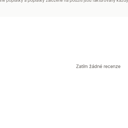
é poplatky a poplatky založené na použití jsou fakturovány každý
Zatím žádné recenze