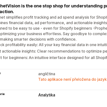
hetVision is the one stop shop for understanding pr
 action.
et simplifies profit tracking and ad spend analysis for Shop
nes financial data, ad performance, and actionable insights in
ned to be easy to use - even for Shopify beginners -Prophe
ptimizing your business effortless. Say goodbye to compl
 making smarter decisions with confidence.
ck profitability easily: All your key financial data in one intuit
 actionable insights: Clear recommendations to optimize p
lt for beginners: An intuitive interface designed for all Shopi
y
angličtina
Tato aplikace není přeložena do jazyk
rie
Analytika
Chování zákazníků