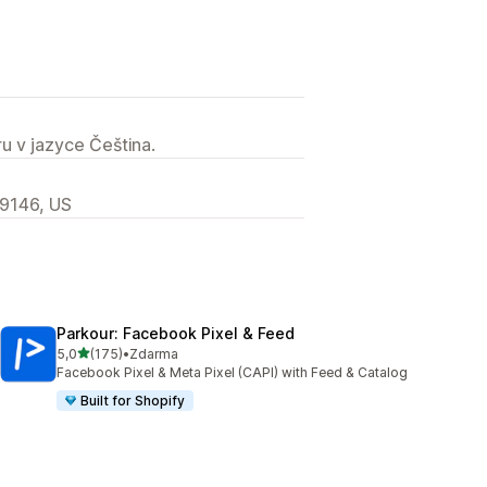
u v jazyce Čeština.
19146, US
Parkour: Facebook Pixel & Feed
z 5 hvězd
5,0
(175)
•
Zdarma
Celkový počet recenzí: 175
Facebook Pixel & Meta Pixel (CAPI) with Feed & Catalog
Built for Shopify