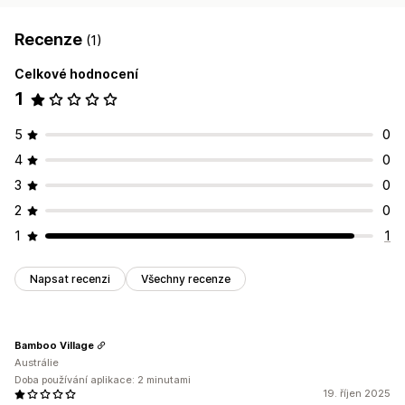
Recenze
(1)
Celkové hodnocení
1
5
0
4
0
3
0
2
0
1
1
Napsat recenzi
Všechny recenze
Bamboo Village
Austrálie
Doba používání aplikace: 2 minutami
19. říjen 2025