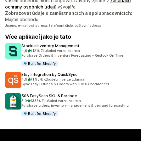
vašem obchodu mohla fungovat. Důvody zjistíte v
zásadách
ochrany osobních údajů
vývojáře.
Zobrazovat údaje o zaměstnancích a spolupracovnících:
Majitel obchodu
Jméno, e‑mailová adresa, telefonní číslo, poštovní adresa
Více aplikací jako je tato
Stockie Inventory Management
z 5 hvězd
4,9
(121)
•
Zkušební verze zdarma
Celkový počet recenzí: 121
Purchase Orders & Inventory Forecasting - Restock On Time
Built for Shopify
Etsy Integration by QuickSync
z 5 hvězd
4,9
(1 934)
•
Zkušební verze zdarma
Celkový počet recenzí: 1934
Sync Etsy Listings & Orders with 100% Confidence!
506 EasyScan SKU & Barcode
z 5 hvězd
5,0
(333)
•
Zkušební verze zdarma
Celkový počet recenzí: 333
Purchase orders, inventory management & demand forecasting
Built for Shopify