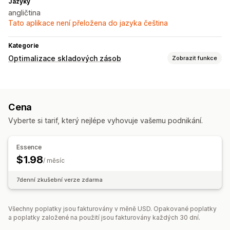
Jazyky
angličtina
Tato aplikace není přeložena do jazyka čeština
Kategorie
Optimalizace skladových zásob
Zobrazit funkce
Správa skladových zásob
Čárové kódy
Čtečky
Cena
Vyberte si tarif, který nejlépe vyhovuje vašemu podnikání.
Essence
$1.98
/ měsíc
7denní zkušební verze zdarma
Všechny poplatky jsou fakturovány v měně USD. Opakované poplatky
a poplatky založené na použití jsou fakturovány každých 30 dní.