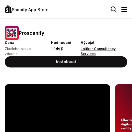
Shopify App Store
Proscanify
Cena
Hodnocení
Vývojář
Zkušební verze
1,0
(1)
Laitkor Consultancy
zdarma
Services
Instalovat