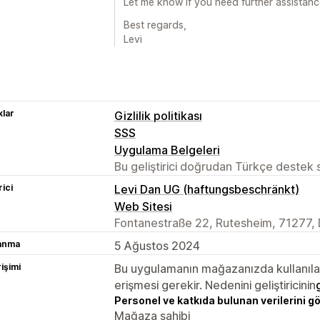
Let me know if you need further assistanc
Best regards,
Levi
lar
Gizlilik politikası
SSS
Uygulama Belgeleri
Bu geliştirici doğrudan Türkçe destek
rici
Levi Dan UG (haftungsbeschränkt)
Web Sitesi
Fontanestraße 22, Rutesheim, 71277,
lanma
5 Ağustos 2024
rişimi
Bu uygulamanın mağazanızda kullanılabi
erişmesi gerekir. Nedenini geliştiricinin
Personel ve katkıda bulunan verilerini g
Mağaza sahibi