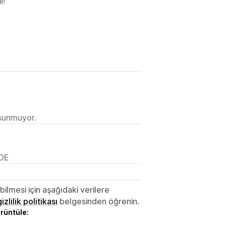
e!
 sunmuyor.
 DE
lmesi için aşağıdaki verilere
gizlilik politikası
belgesinden öğrenin.
örüntüle: