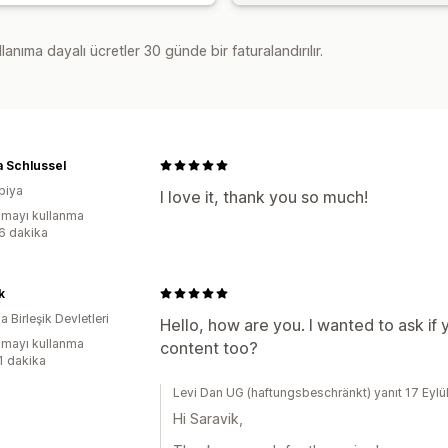
lanıma dayalı ücretler 30 günde bir faturalandırılır.
 Schlussel
biya
I love it, thank you so much!
mayı kullanma
:6 dakika
k
 Birleşik Devletleri
Hello, how are you. I wanted to ask if
mayı kullanma
content too?
:1 dakika
Levi Dan UG (haftungsbeschränkt) yanıt 17 Eyl
Hi Saravik,