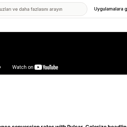
Uygulamalara g
ıkan görsel galerisi
nce conversion rates with Pulsar. Colorize headli