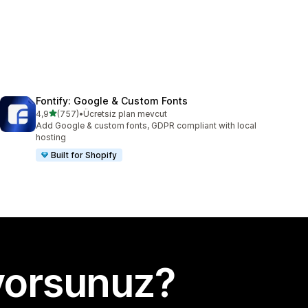
Fontify: Google & Custom Fonts
5 yıldız üzerinden
4,9
(757)
•
Ücretsiz plan mevcut
toplam 757 değerlendirme
Add Google & custom fonts, GDPR compliant with local
hosting
Built for Shopify
yorsunuz?