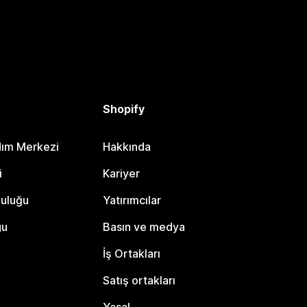
Shopify
dım Merkezi
Hakkında
i
Kariyer
luluğu
Yatırımcılar
gu
Basın ve medya
İş Ortakları
Satış ortakları