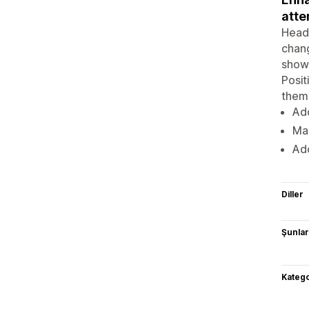
atte
Headl
chang
showc
Posit
theme
Add
Mak
Add
Diller
Şunlarl
Katego