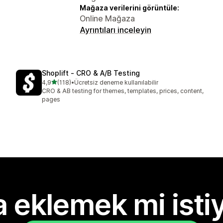
Mağaza verilerini görüntüle:
Online Mağaza
Ayrıntıları inceleyin
Shoplift ‑ CRO & A/B Testing
5 yıldız üzerinden
4,9
(118)
•
Ücretsiz deneme kullanılabilir
toplam 118 değerlendirme
CRO & AB testing for themes, templates, prices, content,
pages
 eklemek mi isti