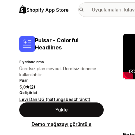
Shopify App Store
Öne ç
Pulsar ‑ Colorful
Headlines
Fiyatlandırma
Ücretsiz plan mevcut. Ücretsiz deneme
kullanılabilir.
Puan
5,0
(2)
Geliştirici
Levi Dan UG (haftungsbeschränkt)
Yükle
Demo mağazayı görüntüle
Enha