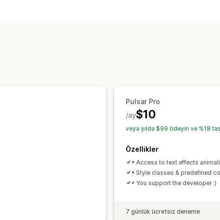
Pulsar Pro
$10
/ay
veya yılda $99 ödeyin ve %18 tas
Özellikler
• Access to text effects animat
• Style classes & predefined co
• You support the developer :)
7 günlük ücretsiz deneme