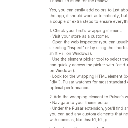
Thanks so much for the review!
Yes, you can easily add colors to just abou
the app, it should work automatically, b
a couple of extra steps to ensure everythi
1. Check your text's wrapping element:
- Visit your store as a customer.
- Open the web inspector (you can usually
selecting "Inspect" or by using the short
shift + i` on Windows).
- Use the element picker tool to select t
can quickly access the picker with `cmd + 
on Windows).
- Look for the wrapping HTML element (c
`div`). Pulsar watches for most standard e
optimal performance.
2. Add the wrapping element to Pulsar's wa
- Navigate to your theme editor.
- Under the Pulsar extension, you’ll find a
you can add any custom elements that ne
with commas, like this: h1, h2, p