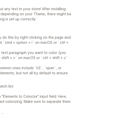
t any text in your store! After installing
ut depending on your Theme, there might be
ng is set up correctly:
 do this by right-clicking on the page and
cut `cmd + option + i` on macOS or `ctrl +
he text paragraph you want to color (you
shift + c` on macOS or `ctrl + shift + c`
ommon ones include `h3`, `span`, or
lements, but not all by default to ensure
tch list:
n "Elements to Colorize" input field. Here,
ed colorizing. Make sure to separate them