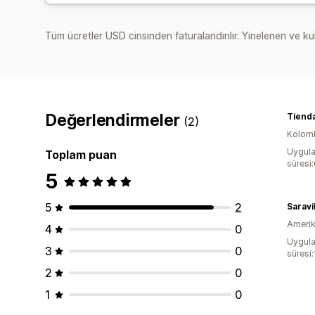
Tüm ücretler USD cinsinden faturalandırılır. Yinelenen ve kul
Değerlendirmeler
Tienda
(2)
Kolom
Uygula
Toplam puan
süresi
5
5
2
Saravi
Amerika
4
0
Uygula
3
0
süresi
2
0
1
0