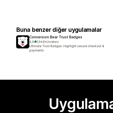
Buna benzer diğer uygulamalar
Conversion Bear Trust Badges
5 yıldız üzerinden
4,9
(344)
•
Ücretsiz
toplam 344 değerlendirme
Ultimate Trust Badges: Highlight secure checkout &
payments
Uygulama