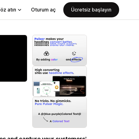
öz atın
Oturum aç
Ücretsiz başlayın
nes and capture your customers'