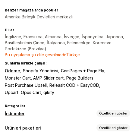
Benzer mağazalarda popüler
Amerika Birleşik Devletleri merkezli
Diller
İngilizce, Fransızca, Almanca, İsveççe, İspanyolca, Japonca,
Basitleştirilmiş Çince, İtalyanca, Felemenkçe, Koreceve
Portekizce (Brezilya)
Bu uygulama şu dile çevrilmedi:Türkçe
Şunlarla birlikte çalışır:
Ödeme
Shopify Yöneticisi
GemPages + Page Fly
Monster Cart, AMP Slider cart
Page Builders
Post Purchase Upsell
Releasit COD + EasyCOD
Upcart, Opus Cart, qikify
Kategoriler
İndirimler
Özellikleri göster
İndirim türleri
Ürünleri paketleri
Özellikleri göster
Bir alana bir bedava
Sabit fiyatlandırma