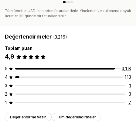
Tüm ücretler USD cinsinden faturalandırılır. Yinelenen ve kullanıma dayalı
ücretler 30 günde bir faturalandırılır.
Değerlendirmeler
(3.216)
Toplam puan
4,9
5
3,1 B
4
113
3
1
2
3
1
7
Değerlendirme yazın
Tüm değerlendirmeler