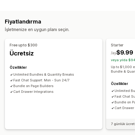
Paket türleri
Kademeli fiyatlandırma
Hacim bazlı indirimler
Hazır paketler
Çoklu paketler
Numune ürün paketleri
Adet indirimleri
Sabit indirimler
Yüzdelik indirimler
Fiyatlandırma
Yukarı satış paketleri
Çapraz satış paketleri
Dijital ürünler
Toplu indirimler
Ücretsiz kargo
Sepet indirimleri
İşletmenize en uygun planı seçin.
Özel paketler
Hediyeler
Ürün paketleri
Yukarı satış indirimleri
Ayarlayabileceğiniz fiyatlandırma
İndirimleri yönetme
Free upto $300
Starter
Kademeli fiyatlandırma
Adet indirimleri
Segmentasyon
Analizler
$9.99
Ücretsiz
/ay
Hacim bazlı indirimler
Sepet indirimleri
Ücretsiz kargo
veya yılda $94
Bir alana bir bedava
Toplu fiyatlandırma
Up to $1,000 
Özellikler
Bundle & Quan
Unlimited Bundles & Quantity Breaks
Fast Chat Support: Mon - Sun 24/7
Özellikler
Bundle on Page Builders
Unlimited B
Cart Drawer Integrations
Fast Chat S
Bundle on P
Cart Drawer 
7 günlük ücre