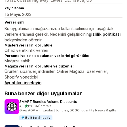
16192 Coastal Highway, Lewes, DE, 19958, US
Yayınlanma
15 Mayıs 2023
Veri erişimi
Bu uygulamanın mağazanızda kullanılabilmesi için aşağıdaki
verilere erişmesi gerekir. Nedenini geliştiricinin
gizlilik politikası
belgesinden öğrenin.
Müşteri verilerini görüntüle:
Cihaz ve etkinlik verileri
Personel ve katkıda bulunan verilerini görüntüle:
Mağaza sahibi
Mağaza verilerini görüntüle ve düzenle:
Ürünler, siparişler, indirimler, Online Mağaza, özel veriler,
Shopify yöneticisi
Ayrıntıları inceleyin
Buna benzer diğer uygulamalar
SMART Bundles Volume Discounts
5 yıldız üzerinden
4,9
(266)
•
Ücretsiz
toplam 266 değerlendirme
Grow AOV with product bundles, BOGO, quantity breaks & gifts
Built for Shopify