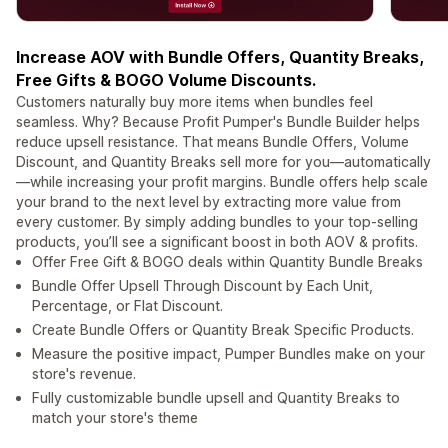
Increase AOV with Bundle Offers, Quantity Breaks,
Free Gifts & BOGO Volume Discounts.
Customers naturally buy more items when bundles feel
seamless. Why? Because Profit Pumper's Bundle Builder helps
reduce upsell resistance. That means Bundle Offers, Volume
Discount, and Quantity Breaks sell more for you—automatically
—while increasing your profit margins. Bundle offers help scale
your brand to the next level by extracting more value from
every customer. By simply adding bundles to your top-selling
products, you’ll see a significant boost in both AOV & profits.
Offer Free Gift & BOGO deals within Quantity Bundle Breaks
Bundle Offer Upsell Through Discount by Each Unit,
Percentage, or Flat Discount.
Create Bundle Offers or Quantity Break Specific Products.
Measure the positive impact, Pumper Bundles make on your
store's revenue.
Fully customizable bundle upsell and Quantity Breaks to
match your store's theme