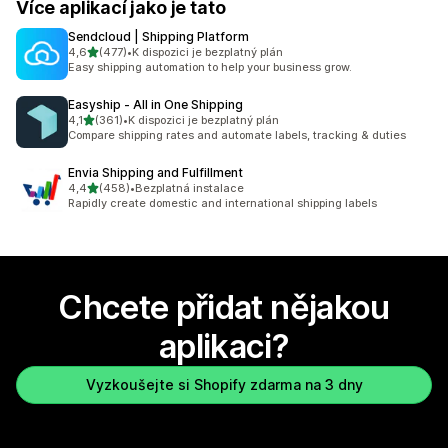
Více aplikací jako je tato
Sendcloud | Shipping Platform
z 5 hvězd
4,6
(477)
•
K dispozici je bezplatný plán
Celkový počet recenzí: 477
Easy shipping automation to help your business grow.
Easyship ‑ All in One Shipping
z 5 hvězd
4,1
(361)
•
K dispozici je bezplatný plán
Celkový počet recenzí: 361
Compare shipping rates and automate labels, tracking & duties
Envia Shipping and Fulfillment
z 5 hvězd
4,4
(458)
•
Bezplatná instalace
Celkový počet recenzí: 458
Rapidly create domestic and international shipping labels
Chcete přidat nějakou
aplikaci?
Vyzkoušejte si Shopify zdarma na 3 dny