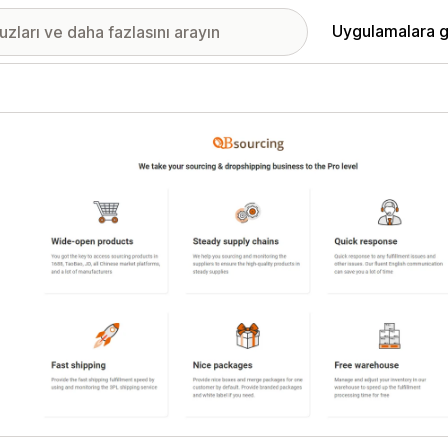
Uygulamalara g
ıkan görsel galerisi