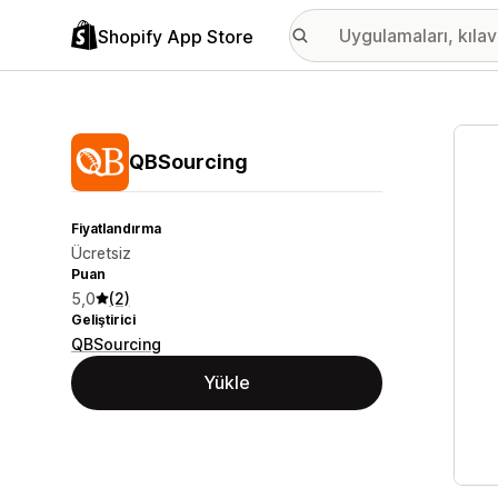
Shopify App Store
Öne ç
QBSourcing
Fiyatlandırma
Ücretsiz
Puan
5,0
(2)
Geliştirici
QBSourcing
Yükle