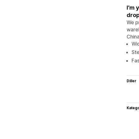
I’m 
drop
We pr
wareh
China
Wi
St
Fas
Diller
Katego