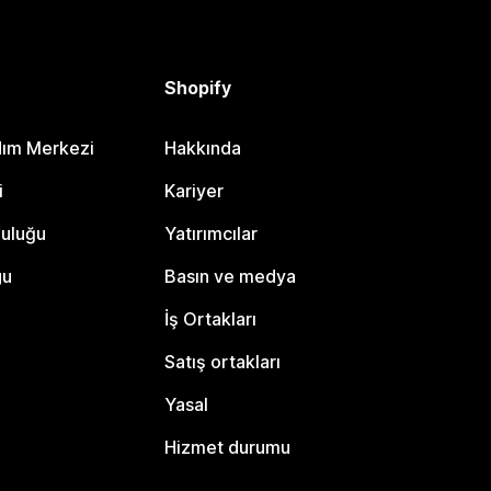
Shopify
dım Merkezi
Hakkında
i
Kariyer
luluğu
Yatırımcılar
gu
Basın ve medya
İş Ortakları
Satış ortakları
Yasal
Hizmet durumu