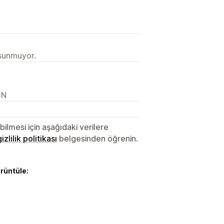
 sunmuyor.
CN
lmesi için aşağıdaki verilere
gizlilik politikası
belgesinden öğrenin.
örüntüle: