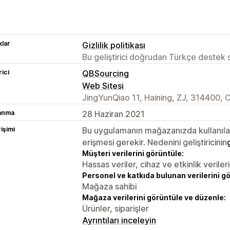
lar
Gizlilik politikası
Bu geliştirici doğrudan Türkçe destek
rici
QBSourcing
Web Sitesi
JingYunQiao 11, Haining, ZJ, 314400, 
lanma
28 Haziran 2021
rişimi
Bu uygulamanın mağazanızda kullanılabi
erişmesi gerekir. Nedenini geliştiricinin
Müşteri verilerini görüntüle:
Hassas veriler, cihaz ve etkinlik verileri
Personel ve katkıda bulunan verilerini g
Mağaza sahibi
Mağaza verilerini görüntüle ve düzenle:
Ürünler, siparişler
Ayrıntıları inceleyin