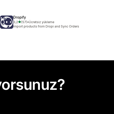
Dropify
5 yıldız üzerinden
3,2
(57)
•
Ücretsiz yükleme
toplam 57 değerlendirme
Import products from Dropi and Sync Orders
yorsunuz?