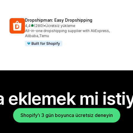
Dropshipman: Easy Dropshipping
5 yıldız üzerinden
4,4
(280)
•
Ücretsiz yükleme
toplam 280 değerlendirme
All-in-one dropshipping supplier with AliExpress,
Alibaba,Temu
Built for Shopify
 eklemek mi isti
Shopify'ı 3 gün boyunca ücretsiz deneyin