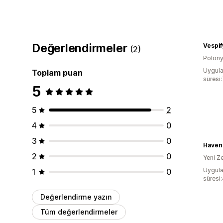
Değerlendirmeler
Vespif
(2)
Polon
Uygula
Toplam puan
süresi
5
5
2
4
0
3
0
Havenl
2
0
Yeni Z
Uygula
1
0
süresi
Değerlendirme yazın
Tüm değerlendirmeler