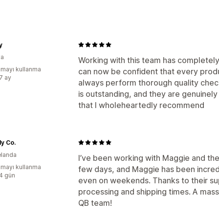
y
ya
Working with this team has completely 
mayı kullanma
can now be confident that every produ
:7 ay
always perform thorough quality checks
is outstanding, and they are genuinely 
that I wholeheartedly recommend
y Co.
elanda
I’ve been working with Maggie and th
mayı kullanma
few days, and Maggie has been incredi
:4 gün
even on weekends. Thanks to their su
processing and shipping times. A mas
QB team!