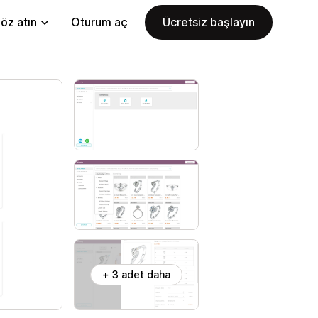
öz atın
Oturum aç
Ücretsiz başlayın
+ 3 adet daha