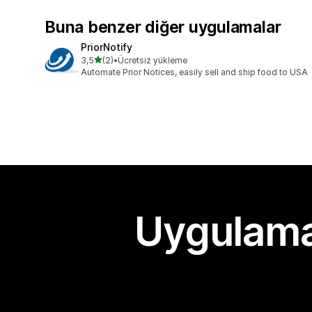
Buna benzer diğer uygulamalar
PriorNotify
5 yıldız üzerinden
3,5
(2)
•
Ücretsiz yükleme
toplam 2 değerlendirme
Automate Prior Notices, easily sell and ship food to USA
Uygulama