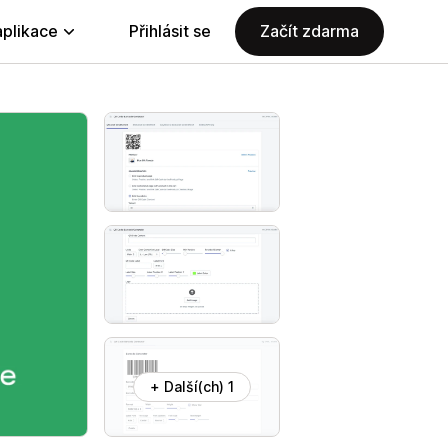
aplikace
Přihlásit se
Začít zdarma
+ Další(ch) 1