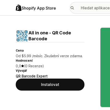
Shopify App Store
Galer
All in one ‑ QR Code
Barcode
Cena
Od $5.99 /měsíc. Zkušební verze zdarma.
Hodnocení
0,0
(0 Recenze)
Vývojář
QR Barcode Expert
Instalovat