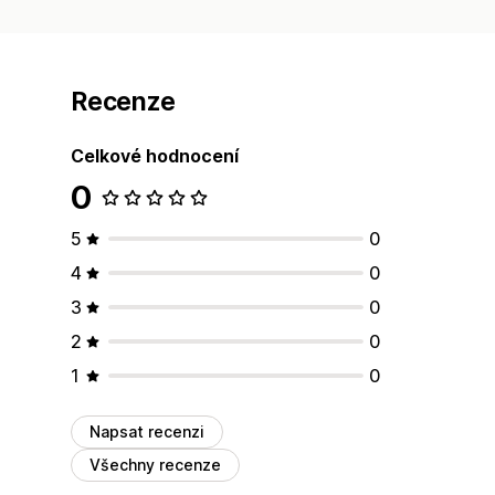
Recenze
Celkové hodnocení
0
5
0
4
0
3
0
2
0
1
0
Napsat recenzi
Všechny recenze