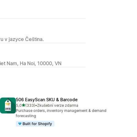
u v jazyce Čeština.
iet Nam, Ha Noi, 10000, VN
506 EasyScan SKU & Barcode
z 5 hvězd
5,0
(333)
•
Zkušební verze zdarma
Celkový počet recenzí: 333
Purchase orders, inventory management & demand
forecasting
Built for Shopify