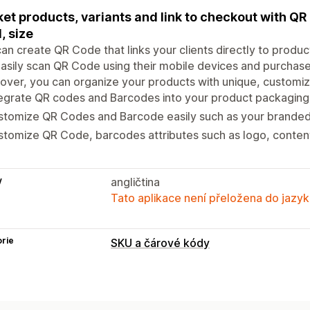
et products, variants and link to checkout with Q
, size
an create QR Code that links your clients directly to product
asily scan QR Code using their mobile devices and purchase 
ver, you can organize your products with unique, customi
egrate QR codes and Barcodes into your product packaging,
tomize QR Codes and Barcode easily such as your branded l
tomize QR Code, barcodes attributes such as logo, content
y
angličtina
Tato aplikace není přeložena do jazyk
rie
SKU a čárové kódy