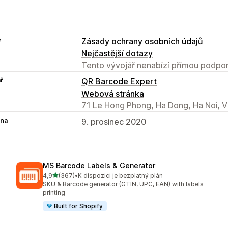
e
Zásady ochrany osobních údajů
Nejčastější dotazy
Tento vývojář nenabízí přímou podpor
ř
QR Barcode Expert
Webová stránka
71 Le Hong Phong, Ha Dong, Ha Noi, V
na
9. prosinec 2020
MS Barcode Labels & Generator
z 5 hvězd
4,9
(367)
•
K dispozici je bezplatný plán
Celkový počet recenzí: 367
SKU & Barcode generator (GTIN, UPC, EAN) with labels
printing
Built for Shopify