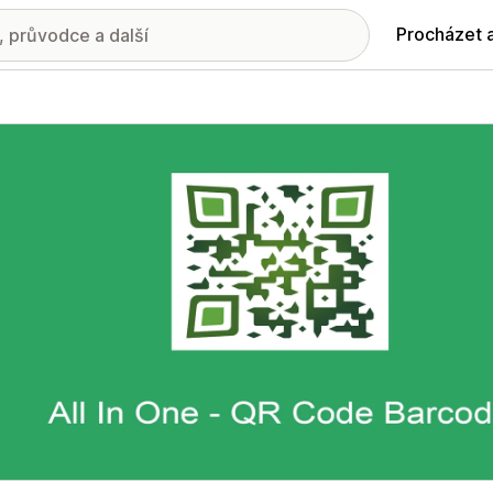
Procházet 
ie propagovaných obrázků