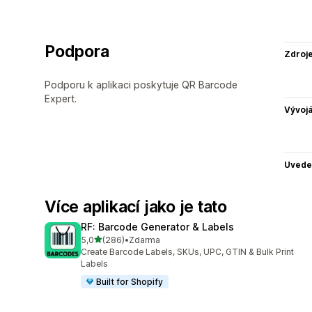
Podpora
Zdroj
Podporu k aplikaci poskytuje QR Barcode
Expert.
Vývojá
Uvede
Více aplikací jako je tato
RF: Barcode Generator & Labels
z 5 hvězd
5,0
(286)
•
Zdarma
Celkový počet recenzí: 286
Create Barcode Labels, SKUs, UPC, GTIN & Bulk Print
Labels
Built for Shopify