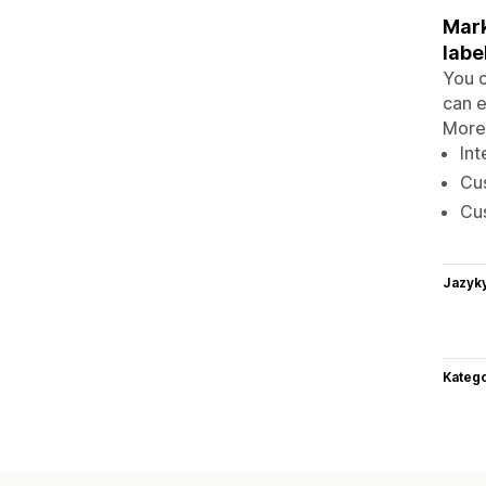
Mark
label
You c
can e
Moreo
Int
Cus
Cus
Jazyk
Katego